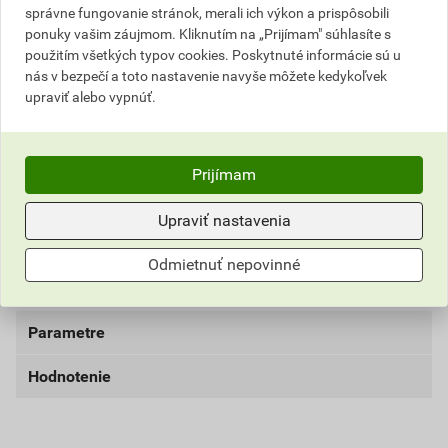
11,52 EUR
14,17 EUR
správne fungovanie stránok, merali ich výkon a prispôsobili
bez DPH za karton
s DPH za karton
ponuky vašim záujmom. Kliknutím na „Prijímam" súhlasíte s
použitím všetkých typov cookies. Poskytnuté informácie sú u
nás v bezpečí a toto nastavenie navyše môžete kedykoľvek
Najnižšia predajná cena v období 30 dní pred
upraviť alebo vypnúť.
poskytnutím zľavy
11,52 EUR
14,17 EUR
bez DPH za karton
s DPH za karton
Prijímam
Aktuálna predajná porovnávacia cena po zľave 10% z
Upraviť nastavenia
cenníkovej ceny
1,15 EUR
1,41 EUR
Odmietnuť nepovinné
bez DPH za ks
s DPH za ks
Parametre
Hodnotenie
materiál
pozinkovaný ocelový drát
dĺžka
560 mm