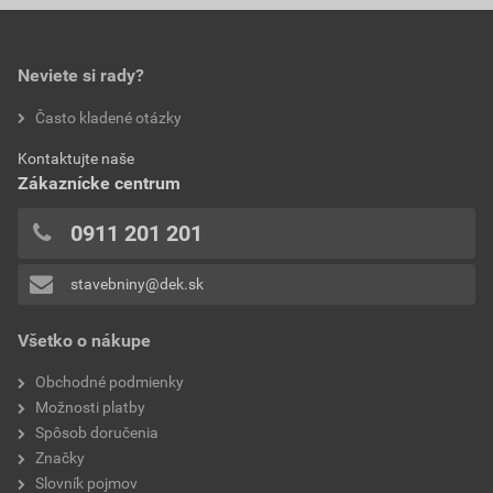
0,0
šírka
100–160 mm
priemer držiaka
6 mm
Neviete si rady?
hodnotilo 0 užívateľov
Často kladené otázky
0x
Kontaktujte naše
0x
Zákaznícke centrum
0x
0x
0911 201 201
0x
stavebniny@dek.sk
Pridávať hodnotenie môže iba prihlásený užívateľ.
Všetko o nákupe
Obchodné podmienky
Možnosti platby
Spôsob doručenia
Značky
Slovník pojmov