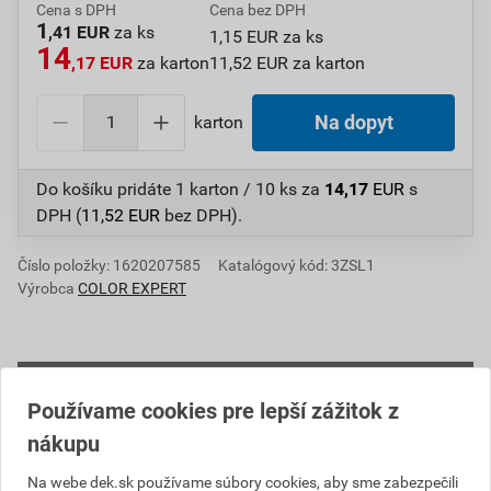
Cena s DPH
Cena bez DPH
1
,41 EUR
za ks
1,15 EUR za ks
14
,17 EUR
za karton
11,52 EUR za karton
karton
Na dopyt
Do košíku pridáte
1 karton / 10 ks
za
14,17
EUR
s
DPH (
11,52
EUR
bez DPH).
Číslo položky:
1620207585
Katalógový kód: 3ZSL1
Výrobca
COLOR EXPERT
Informácie o cene
Používame cookies pre lepší zážitok z
Aktuálna predajná cena po zľave 10% z cenníkovej
nákupu
ceny
Na webe dek.sk používame súbory cookies, aby sme zabezpečili