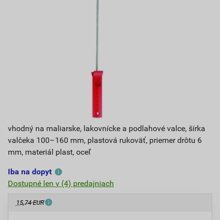
vhodný na maliarske, lakovnícke a podlahové valce, šírka
valčeka 100–160 mm, plastová rukoväť, priemer drôtu 6
mm, materiál plast, oceľ
Iba na dopyt
Dostupné len v (4) predajniach
15,74 EUR