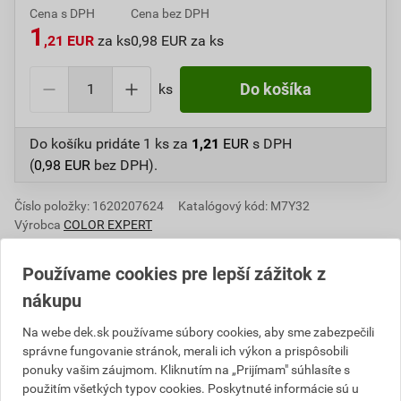
Cena s DPH
Cena bez DPH
1
,21 EUR
za ks
0,98 EUR za ks
ks
Do košíka
Do košíku pridáte
1 ks
za
1,21
EUR
s DPH
(
0,98
EUR
bez DPH).
Číslo položky:
1620207624
Katalógový kód: M7Y32
Výrobca
COLOR EXPERT
Používame cookies pre lepší zážitok z
nákupu
Informácie o cene
Na webe dek.sk používame súbory cookies, aby sme zabezpečili
Aktuálna predajná cena po zľave 10% z cenníkovej
správne fungovanie stránok, merali ich výkon a prispôsobili
ceny
ponuky vašim záujmom. Kliknutím na „Prijímam" súhlasíte s
použitím všetkých typov cookies. Poskytnuté informácie sú u
0,98 EUR
1,21 EUR