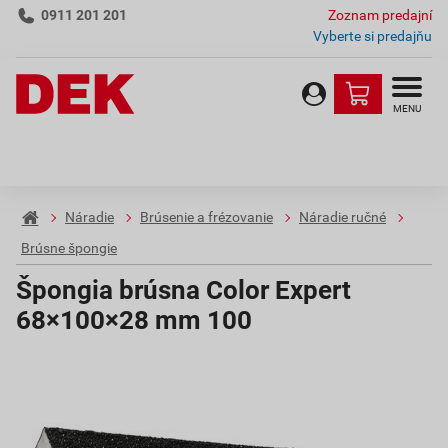
0911 201 201
Zoznam predajní
Vyberte si predajňu
MENU
Náradie
Brúsenie a frézovanie
Náradie ručné
Brúsne špongie
Špongia brúsna Color Expert
68×100×28 mm 100