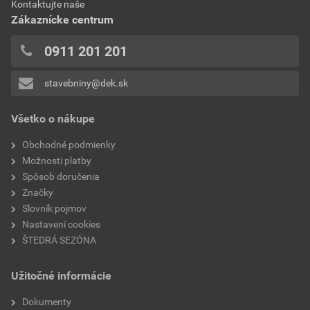
Kontaktujte naše
0x
Zákaznícke centrum
0x
0x
0911 201 201
0x
stavebniny@dek.sk
Pridávať hodnotenie môže iba prihlásený užívateľ.
Všetko o nákupe
Obchodné podmienky
Možnosti platby
Spôsob doručenia
Značky
Slovník pojmov
Nastavení cookies
ŠTEDRÁ SEZÓNA
Užitočné informácie
Dokumenty