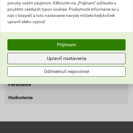
ponuky vašim záujmom. Kliknutím na „Prijímam" súhlasíte s
Najnižšia predajná cena v období 30 dní pred
použitím všetkých typov cookies. Poskytnuté informácie sú u
nás v bezpečí a toto nastavenie navyše môžete kedykoľvek
poskytnutím zľavy
upraviť alebo vypnúť.
9,61 EUR
11,82 EUR
bez DPH za karton
s DPH za karton
Prijímam
Aktuálna predajná porovnávacia cena po zľave 10% z
cenníkovej ceny
Upraviť nastavenia
2,40 EUR
2,95 EUR
bez DPH za ks
s DPH za ks
Odmietnuť nepovinné
Parametre
Hodnotenie
typ
metly a zmetáky
0,0