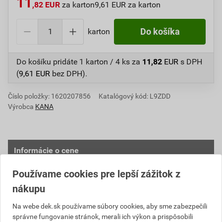
11
,82 EUR
za karton
9,61 EUR za karton
karton
Do košíka
Do košíku pridáte
1 karton / 4 ks
za
11,82
EUR
s DPH
(
9,61
EUR
bez DPH).
Číslo položky:
1620207856
Katalógový kód: L9ZDD
Výrobca
KANA
Informácie o cene
Používame cookies pre lepší zážitok z
Aktuálna predajná cena po zľave 10% z cenníkovej
ceny
nákupu
9,61 EUR
11,82 EUR
Na webe dek.sk používame súbory cookies, aby sme zabezpečili
bez DPH za karton
s DPH za karton
správne fungovanie stránok, merali ich výkon a prispôsobili