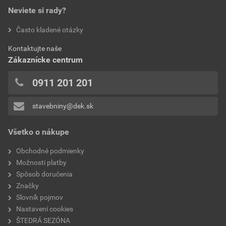
Neviete si rady?
hodnotilo 0 užívateľov
Často kladené otázky
0x
Kontaktujte naše
0x
Zákaznícke centrum
0x
0x
0911 201 201
0x
stavebniny@dek.sk
Pridávať hodnotenie môže iba prihlásený užívateľ.
Všetko o nákupe
Obchodné podmienky
Možnosti platby
Spôsob doručenia
Značky
Slovník pojmov
Nastavení cookies
ŠTEDRÁ SEZÓNA