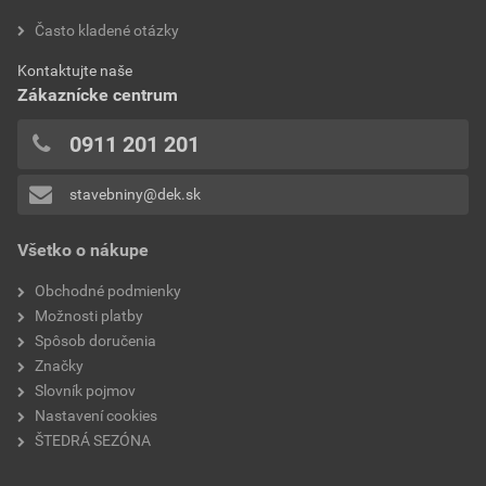
hodnotilo 0 užívateľov
Často kladené otázky
hmotnosť
0,406 kg
0x
Kontaktujte naše
0x
syntetické laky
áno
Zákaznícke centrum
0x
lazúry
áno
0x
0911 201 201
0x
dĺžka vlákien
80 mm
stavebniny@dek.sk
Pridávať hodnotenie môže iba prihlásený užívateľ.
farby na steny a fasády
áno
Všetko o nákupe
rukoväť
drevená
Obchodné podmienky
Možnosti platby
vodouriediteľné laky
áno
Spôsob doručenia
Značky
dĺžka štetín
80 mm
Slovník pojmov
Nastavení cookies
druh štetín
čínske
ŠTEDRÁ SEZÓNA