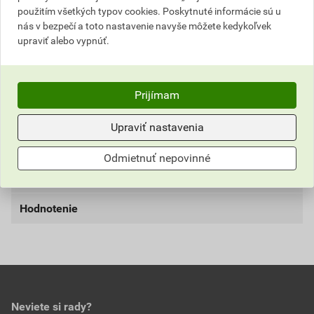
použitím všetkých typov cookies. Poskytnuté informácie sú u
poskytnutím zľavy
nás v bezpečí a toto nastavenie navyše môžete kedykoľvek
27,61 EUR
33,96 EUR
upraviť alebo vypnúť.
bez DPH za karton
s DPH za karton
Aktuálna predajná porovnávacia cena po zľave 10% z
Prijímam
cenníkovej ceny
Upraviť nastavenia
13,81 EUR
16,99 EUR
bez DPH za ks
s DPH za ks
Odmietnuť nepovinné
Parametre
Hodnotenie
materiál
čínske štětiny
použitie
v interiéry aj exteriéri
0,0
hrúbka
80 mm
šírka
190 mm
Neviete si rady?