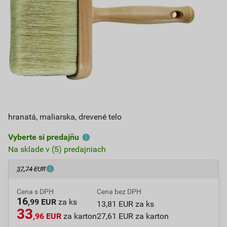
hranatá, maliarska, drevené telo
Vyberte si predajňu
Na sklade v (5) predajniach
37,74 EUR
Cena s DPH
Cena bez DPH
16
,99 EUR
za ks
13,81 EUR za ks
33
,96 EUR
za karton
27,61 EUR za karton