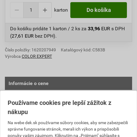
karton
Do košíka
Do košíku pridáte
1 karton / 2 ks
za
33,96
EUR
s DPH
(
27,61
EUR
bez DPH).
Číslo položky:
1620207949
Katalógový kód: C583B
Výrobca
COLOR EXPERT
Informácie o cene
Aktuálna predajná cena po zľave 10% z cenníkovej
Používame cookies pre lepší zážitok z
ceny
nákupu
27,61 EUR
33,96 EUR
bez DPH za karton
s DPH za karton
Na webe dek.sk používame súbory cookies, aby sme zabezpečili
správne fungovanie stránok, merali ich výkon a prispôsobili
ponuky vašim záujmom. Kliknutím na „Prijímam" súhlasíte s
Najnižšia predajná cena v období 30 dní pred