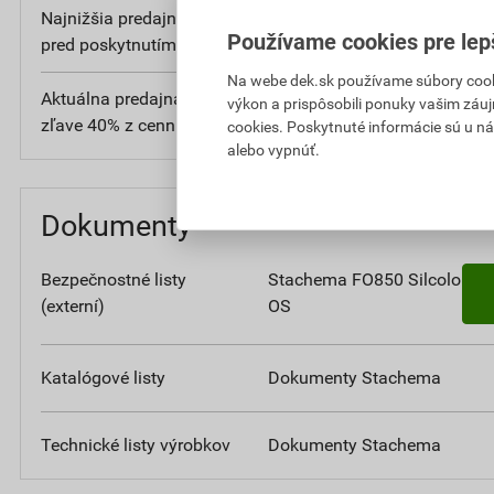
Najnižšia predajná cena v období 30 dní
47
Používame cookies pre lep
pred poskytnutím zľavy
bez DPH
Na webe dek.sk používame súbory cooki
Aktuálna predajná porovnávacia cena po
1
výkon a prispôsobili ponuky vašim záuj
zľave 40% z cenníkovej ceny
bez D
cookies. Poskytnuté informácie sú u ná
alebo vypnúť.
Dokumenty
Bezpečnostné listy
Stachema FO850 Silcolor
(externí)
OS
Katalógové listy
Dokumenty Stachema
Technické listy výrobkov
Dokumenty Stachema