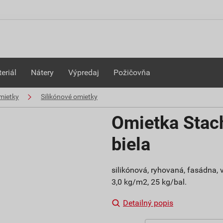
eriál
Nátery
Výpredaj
Požičovňa
mietky
Silikónové omietky
Omietka Sta
biela
silikónová, ryhovaná, fasádna, 
3,0 kg/m2, 25 kg/bal.
Detailný popis