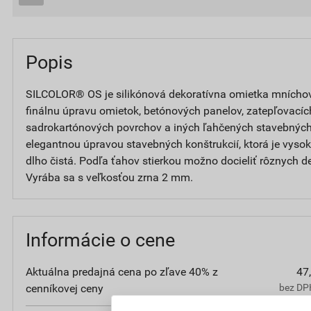
Popis
SILCOLOR® OS je silikónová dekoratívna omietka mníchov
finálnu úpravu omietok, betónových panelov, zatepľovacíc
sadrokartónových povrchov a iných ľahčených stavebných
elegantnou úpravou stavebných konštrukcií, ktorá je vyso
dlho čistá. Podľa ťahov stierkou možno docieliť rôznych d
Vyrába sa s veľkosťou zrna 2 mm.
Informácie o cene
Aktuálna predajná cena po zľave 40% z
47
cenníkovej ceny
bez DPH