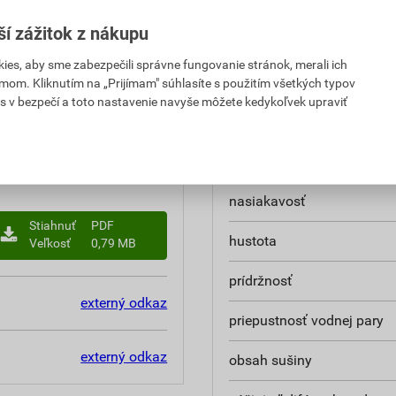
spotreba
,89 EUR
58,90 EUR
ší zážitok z nákupu
 za bal.
s DPH za bal.
hmotnosť
es, aby sme zabezpečili správne fungovanie stránok, merali ich
,92 EUR
2,36 EUR
teplota spracovania
mom. Kliknutím na „Prijímam" súhlasíte s použitím všetkých typov
PH za kg
s DPH za kg
s v bezpečí a toto nastavenie navyše môžete kedykoľvek upraviť
typ
označenie
nasiakavosť
Stiahnuť
PDF
hustota
Veľkosť
0,79 MB
prídržnosť
externý odkaz
priepustnosť vodnej pary
externý odkaz
obsah sušiny