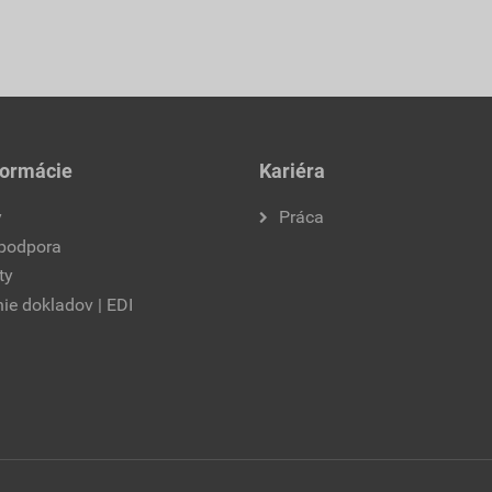
formácie
Kariéra
y
Práca
 podpora
ty
ie dokladov | EDI