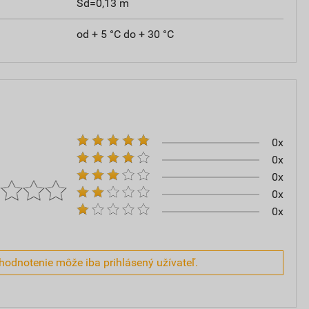
Sd=0,13 m
od + 5 °C do + 30 °C
0x
0x
0x
0x
0x
hodnotenie môže iba prihlásený užívateľ.