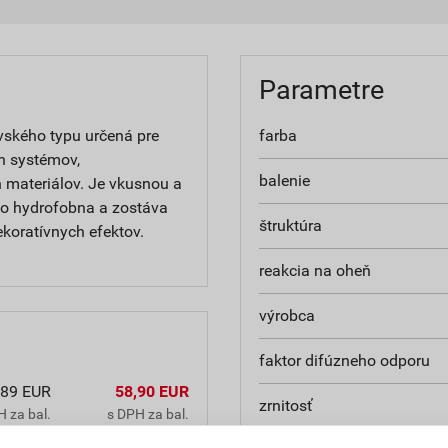
Parametre
ského typu určená pre
farba
h systémov,
balenie
 materiálov. Je vkusnou a
ko hydrofobna a zostáva
štruktúra
ekoratívnych efektov.
reakcia na oheň
výrobca
faktor difúzneho odporu
,89 EUR
58,90 EUR
zrnitosť
 za bal.
s DPH za bal.