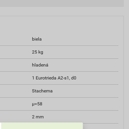
biela
25 kg
hladená
1 Eurotrieda A2-s1, d0
Stachema
µ=58
2 mm