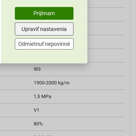
2,6–3,0 kg/m²
Prijímam
25 kg
od + 5 °C do + 30 °C
Upraviť nastavenia
mníchovský
Odmietnuť nepovinné
FO850
W3
1900-2000 kg/m
1,5 MPa
V1
80%