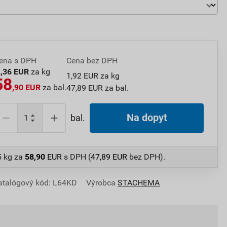
ena s DPH
Cena bez DPH
2
,36 EUR
za kg
1,92 EUR za kg
58
,90 EUR
za bal.
47,89 EUR za bal.
Na dopyt
bal.
5 kg
za
58,90
EUR
s DPH (
47,89
EUR
bez DPH).
atalógový kód: L64KD
Výrobca
STACHEMA