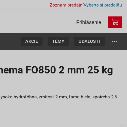
Zoznam predajní
Vyberte si predajňu
Prihlásenie
AKCIE
TÉMY
UDALOSTI
chema FO850 2 mm 25 kg
vysoko hydrofóbna, zrnitosť 2 mm, farba biela, spotreba 2,6–