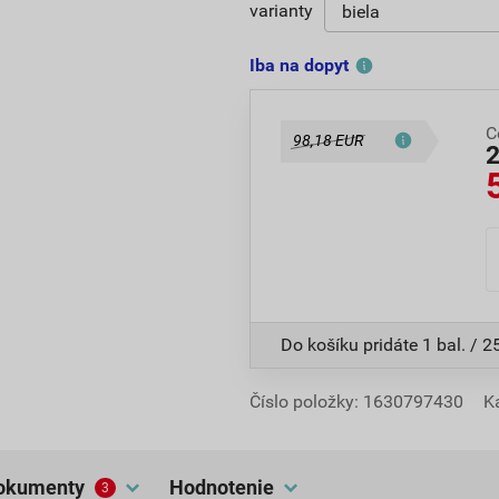
varianty
Iba na dopyt
C
98,18 EUR
Do košíku pridáte
1 bal. / 2
Číslo položky:
1630797430
K
dokumenty
hodnotenie
3