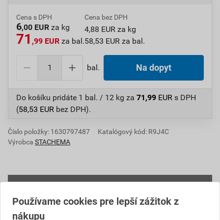
Cena s DPH
Cena bez DPH
6
,00 EUR
za kg
4,88 EUR za kg
71
,99 EUR
za bal.
58,53 EUR za bal.
bal.
Na dopyt
Do košíku pridáte
1 bal. / 12 kg
za
71,99
EUR
s DPH
(
58,53
EUR
bez DPH).
Číslo položky:
1630797487
Katalógový kód: R9J4C
Výrobca
STACHEMA
Informácie o cene
Používame cookies pre lepší zážitok z
Aktuálna predajná cena po zľave 35% z cenníkovej
nákupu