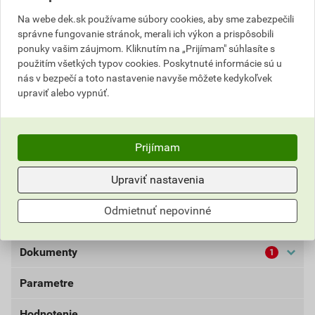
ceny
Na webe dek.sk používame súbory cookies, aby sme zabezpečili
58,53 EUR
71,99 EUR
správne fungovanie stránok, merali ich výkon a prispôsobili
bez DPH za bal.
s DPH za bal.
ponuky vašim záujmom. Kliknutím na „Prijímam" súhlasíte s
použitím všetkých typov cookies. Poskytnuté informácie sú u
Najnižšia predajná cena v období 30 dní pred
nás v bezpečí a toto nastavenie navyše môžete kedykoľvek
poskytnutím zľavy
upraviť alebo vypnúť.
58,53 EUR
71,99 EUR
bez DPH za bal.
s DPH za bal.
Prijímam
Aktuálna predajná porovnávacia cena po zľave 35% z
cenníkovej ceny
Upraviť nastavenia
4,88 EUR
6,00 EUR
Odmietnuť nepovinné
bez DPH za kg
s DPH za kg
Dokumenty
1
Parametre
Bezpečnostné listy (externí)
Stachema Exin Block Coat
Hodnotenie