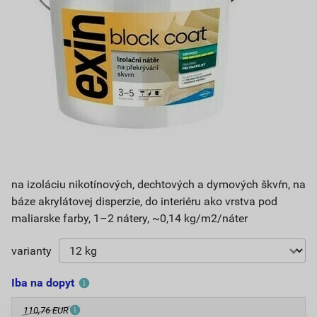
na izoláciu nikotínových, dechtových a dymových škvŕn, na
báze akrylátovej disperzie, do interiéru ako vrstva pod
maliarske farby, 1–2 nátery, ~0,14 kg/m2/náter
varianty
Iba na dopyt
110,76 EUR