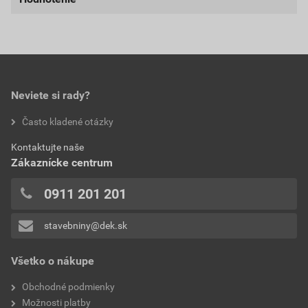
farba
biela
Stiahnuť
PDF
Veľkosť
1,21 MB
balenie
12 kg
0,0
použitie
do interiéru
spotreba
0,14 kg/m²
Neviete si rady?
hodnotilo 0 užívateľov
Často kladené otázky
hmotnosť
12 kg
0x
Kontaktujte naše
0x
značka
Stachema
Zákaznícke centrum
0x
0x
0911 201 201
0x
stavebniny@dek.sk
Pridávať hodnotenie môže iba prihlásený užívateľ.
Všetko o nákupe
Obchodné podmienky
Možnosti platby