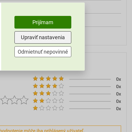
0,15 kg/m²
5 kg
Prijímam
Stachema
Upraviť nastavenia
Odmietnuť nepovinné
0x
0x
0x
0x
0x
hodnotenie môže iba prihlásený užívateľ.