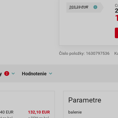
C
203,23 EUR
Číslo položky:
1630797536
K
y
hodnotenie
2
Parametre
,40 EUR
132,10 EUR
balenie
 za bal.
s DPH za bal.