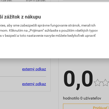
spotreba
,40 EUR
132,10 EUR
ší zážitok z nákupu
hmotnosť
 za bal.
s DPH za bal.
es, aby sme zabezpečili správne fungovanie stránok, merali ich
značka
,48 EUR
26,42 EUR
mom. Kliknutím na „Prijímam" súhlasíte s použitím všetkých typov
PH za kg
s DPH za kg
s v bezpečí a toto nastavenie navyše môžete kedykoľvek upraviť
Hodnotenie
0,0
externý odkaz
externý odkaz
hodnotilo 0 užívateľov
Pridávať 