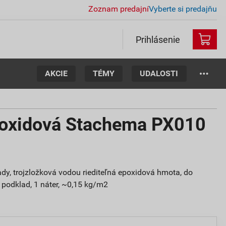
Zoznam predajní
Vyberte si predajňu
Prihlásenie
AKCIE
TÉMY
UDALOSTI
poxidová Stachema PX010
dy, trojzložková vodou riediteľná epoxidová hmota, do
ý podklad, 1 náter, ~0,15 kg/m2