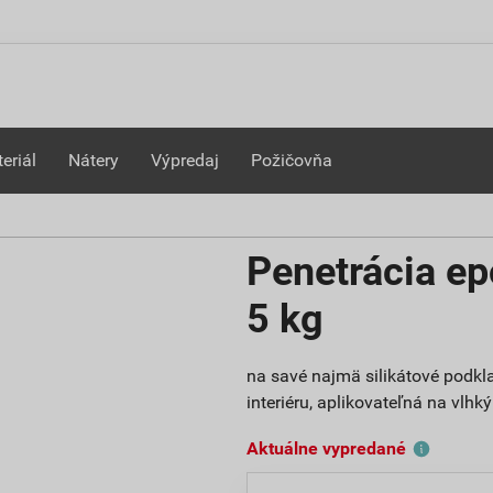
eriál
Nátery
Výpredaj
Požičovňa
Penetrácia e
5 kg
na savé najmä silikátové podkla
interiéru, aplikovateľná na vlhk
Aktuálne vypredané