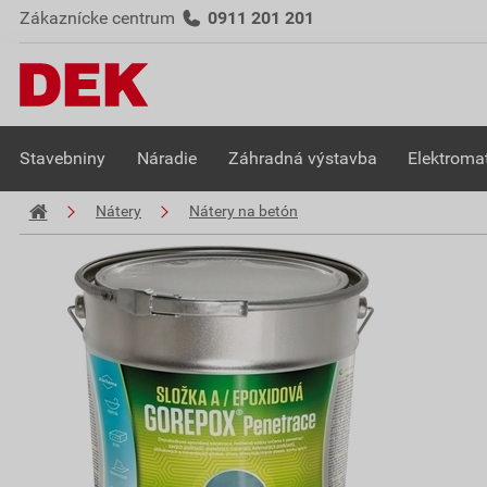
Zákaznícke centrum
0911 201 201
Stavebniny
Náradie
Záhradná výstavba
Elektromat
Nátery
Nátery na betón