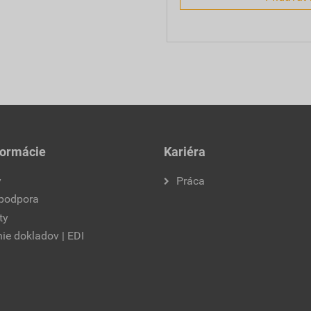
formácie
Kariéra
y
Práca
 podpora
ty
ie dokladov | EDI