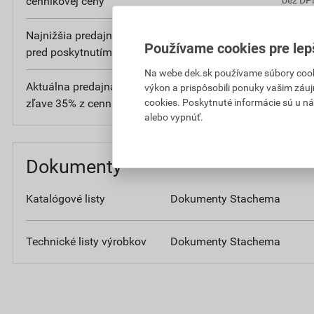
cenníkovej ceny
Najnižšia predajná cena v období 30 dní
107
Používame cookies pre lep
pred poskytnutím zľavy
bez DPH
Na webe dek.sk používame súbory cooki
Aktuálna predajná porovnávacia cena po
21
výkon a prispôsobili ponuky vašim záuj
zľave 35% z cenníkovej ceny
bez D
cookies. Poskytnuté informácie sú u ná
alebo vypnúť.
Dokumenty
Katalógové listy
Dokumenty Stachema
Technické listy výrobkov
Dokumenty Stachema