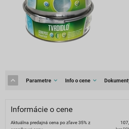
Parametre
Info o cene
dokument
Informácie o cene
Aktuálna predajná cena po zľave 35% z
107
bez DPH