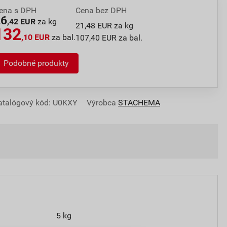
ena s DPH
Cena bez DPH
26
,42 EUR
za kg
21,48 EUR za kg
132
,10 EUR
za bal.
107,40 EUR za bal.
Podobné produkty
atalógový kód: U0KXY
Výrobca
STACHEMA
5 kg