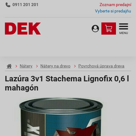
0911 201 201
Zoznam predajní
Vyberte si predajňu
MENU
Nátery
Nátery na drevo
Povrchová úprava dreva
Lazúra 3v1 Stachema Lignofix 0,6 l
mahagón