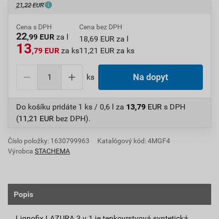
21,22 EUR
Cena s DPH
Cena bez DPH
22
,99 EUR
za l
18,69 EUR za l
13
,79 EUR
za ks
11,21 EUR za ks
ks
Na dopyt
Do košíku pridáte
1 ks / 0,6 l
za
13,79
EUR
s DPH
(
11,21
EUR
bez DPH).
Číslo položky:
1630799963
Katalógový kód: 4MGF4
Výrobca
STACHEMA
Popis
Lignofix LAZURA 3 v 1 je tenkovrstvová syntetická