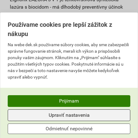
lazúra s biocidom - má dlhodobý preventívny účinok
proti drevokazným hubám a plesniam. Je určená pre
dekoratívne nátery drevených povrchov v interiéri aj
Používame cookies pre lepší zážitok z
exteriéri ako sú ploty, pergoly, chaty, záhradný nábytok,
nákupu
okná, dvere, obloženie balkónov a fasád pod. Nie je
samostatne vhodná k náterom pochôdznych plôch.
Na webe dek.sk používame súbory cookies, aby sme zabezpečili
Lazúra sa vyznačuje výbornou penetráciou do dreva,
správne fungovanie stránok, merali ich výkon a prispôsobili
ponuky vašim záujmom. Kliknutím na „Prijímam" súhlasíte s
zvýšenou vodoodpudivosťou, veľmi ľahkou obnovou
použitím všetkých typov cookies. Poskytnuté informácie sú u
starého náteru a výbornou priľnavosťou ďalšieho
nás v bezpečí a toto nastavenie navyše môžete kedykoľvek
náteru. Výsledný náter pigmentovaných typov je
upraviť alebo vypnúť.
dlhodobo odolný voči poveternostným vplyvom a UV
žiareniu, nepraská a nelúpe sa. Bezfarebný odtieň nie
je vhodný pre nátery v exteriéri, pretože má slabý UV
Prijímam
filter a mohlo by dôjsť k poškodeniu dreva pod
náterom vplyvom slnečného žiarenia. Možno ho
Upraviť nastavenia
použiť na zosvetlenie ostatných odtieňov.
UPOZORNENIE: Používajte biocídne výrobky
Odmietnuť nepovinné
bezpečným spôsobom. Pred použitím si vždy