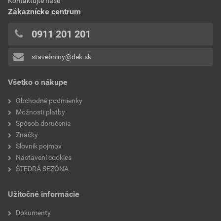
Kontaktujte naše
18,69 EUR
22,99 EUR
0x
Zákaznícke centrum
bez DPH za l
s DPH za l
0x
0x
0911 201 201
0x
stavebniny@dek.sk
Pridávať hodnotenie môže iba prihlásený užívateľ.
Všetko o nákupe
Obchodné podmienky
Možnosti platby
Spôsob doručenia
Značky
Slovník pojmov
Nastavení cookies
ŠTEDRÁ SEZÓNA
Užitočné informácie
Dokumenty