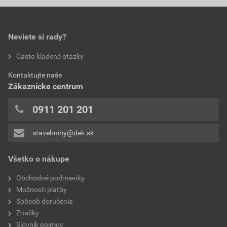
0,0
Veľkosť
0,21 MB
Najnižšia predajná cena v období 30 dní pred
poskytnutím zľavy
Neviete si rady?
9,30 EUR
11,44 EUR
bez DPH za ks
s DPH za ks
hodnotilo 0 užívateľov
Často kladené otázky
0x
Kontaktujte naše
0x
Zákaznícke centrum
0x
0x
0911 201 201
0x
stavebniny@dek.sk
Pridávať hodnotenie môže iba prihlásený užívateľ.
Všetko o nákupe
Obchodné podmienky
Možnosti platby
Spôsob doručenia
Značky
Slovník pojmov