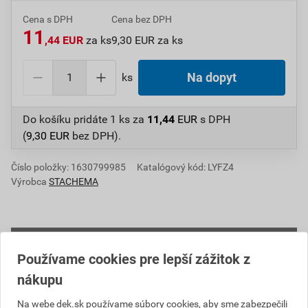
Cena s DPH
Cena bez DPH
11
,44 EUR
za ks
9,30 EUR za ks
ks
Na dopyt
Do košíku pridáte
1 ks
za
11,44
EUR
s DPH
(
9,30
EUR
bez DPH).
Číslo položky:
1630799985
Katalógový kód: LYFZ4
Výrobca
STACHEMA
Popis
Používame cookies pre lepší zážitok z
Lignofix TERASOVÝ OLEJ je jemná homogénna
nákupu
olejová emulzia na ošetrenie drevených povrchov v
Na webe dek.sk používame súbory cookies, aby sme zabezpečili