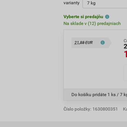
varianty
Vyberte si predajňu
Na sklade v (12) predajniach
C
21,88 EUR
Do košíku pridáte
1 ks / 7 k
Číslo položky:
1630800351
K