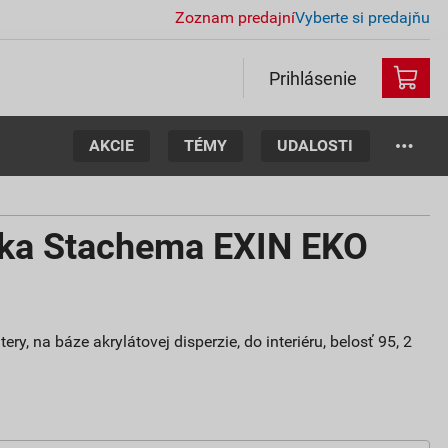
Zoznam predajní
Vyberte si predajňu
Prihlásenie
AKCIE
TÉMY
UDALOSTI
ska Stachema EXIN EKO
y, na báze akrylátovej disperzie, do interiéru, belosť 95, 2