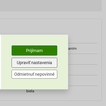
7 kg
valčekom, štetcom, striekaním
Prijímam
interiér
Upraviť nastavenia
8–10 m² / kg / 1 vrstva
Odmietnuť nepovinné
Stachema
biela