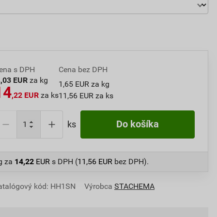
ena s DPH
Cena bez DPH
2
,03 EUR
za kg
1,65 EUR za kg
14
,22 EUR
za ks
11,56 EUR za ks
Do košíka
ks
g
za
14,22
EUR
s DPH (
11,56
EUR
bez DPH).
atalógový kód: HH1SN
Výrobca
STACHEMA