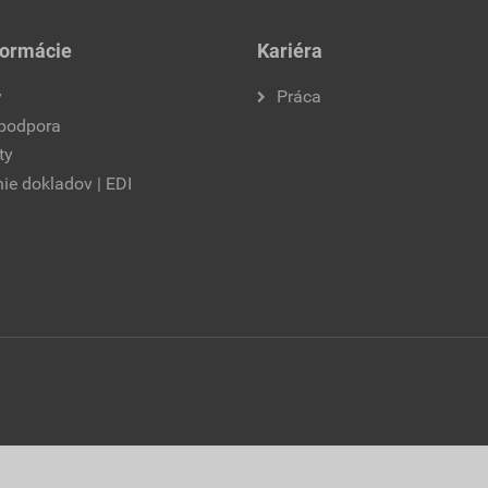
formácie
Kariéra
y
Práca
 podpora
ty
ie dokladov | EDI