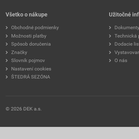
Všetko o nákupe
Užitočné in
Obchodné podmienky
Dokument
Možnosti platby
Technická
Spôsob doručenia
Dodacie lis
Značky
Vystavovan
Slovník pojmov
O nás
Nastavení cookies
ŠTEDRÁ SEZÓNA
© 2026 DEK a.s.