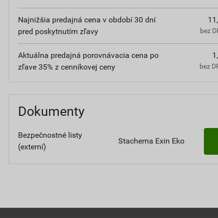
Najnižšia predajná cena v období 30 dní
11
pred poskytnutím zľavy
bez D
Aktuálna predajná porovnávacia cena po
1
zľave 35% z cenníkovej ceny
bez D
Dokumenty
Bezpečnostné listy
Stachema Exin Eko
(externí)