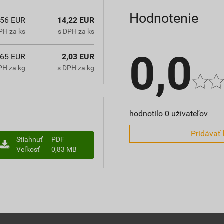
Hodnotenie
,56 EUR
14,22 EUR
PH za ks
s DPH za ks
0,0
,65 EUR
2,03 EUR
PH za kg
s DPH za kg
hodnotilo 0 užívateľov
Pridávať 
Stiahnuť
PDF
Veľkosť
0,83 MB