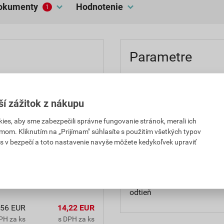
dokumenty
hodnotenie
1
Parametre
 a krycou schopnosťou na
balenie
é drevené materiály,
ší zážitok z nákupu
aplikácia
okou paropriepustnosťou,
 prefarbovanie maliarskymi
es, aby sme zabezpečili správne fungovanie stránok, merali ich
použitie
omerčné priestory (sklady,
mom. Kliknutím na „Prijímam" súhlasíte s použitím všetkých typov
s v bezpečí a toto nastavenie navyše môžete kedykoľvek upraviť
výdatnosť
značka
odtieň
,56 EUR
14,22 EUR
PH za ks
s DPH za ks