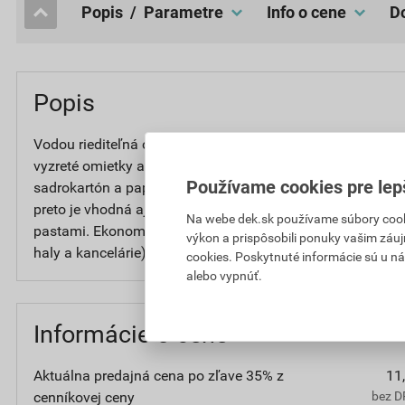
popis / Parametre
Info o cene
Popis
Vodou riediteľná oteruodolná farba so zvýšenou belosťou
vyzreté omietky a ďalšie minerálne podklady, aglomerovan
Používame cookies pre lep
sadrokartón a papierové povrchy. Farba sa vyznačuje vys
preto je vhodná aj na sanačné omietky. Je tiež určená na
Na webe dek.sk používame súbory cooki
pastami. Ekonomicky výhodná pre interiéry domácností a k
výkon a prispôsobili ponuky vašim záuj
haly a kancelárie).
cookies. Poskytnuté informácie sú u ná
alebo vypnúť.
Informácie o cene
Aktuálna predajná cena po zľave 35% z
11
cenníkovej ceny
bez D