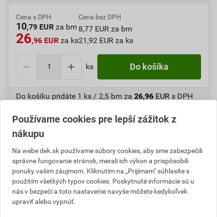
Cena s DPH
Cena bez DPH
10
,79 EUR
za bm
8,77 EUR za bm
26
,96 EUR
za ks
21,92 EUR za ks
ks
Do košíka
Do košíku pridáte
1 ks / 2,5 bm
za
26,96
EUR
s DPH
(
21,92
EUR
bez DPH).
Používame cookies pre lepší zážitok z
Číslo položky:
1650340000
Katalógový kód: 565S2
nákupu
Výrobca
HORIZONT
Na webe dek.sk používame súbory cookies, aby sme zabezpečili
správne fungovanie stránok, merali ich výkon a prispôsobili
ponuky vašim záujmom. Kliknutím na „Prijímam" súhlasíte s
použitím všetkých typov cookies. Poskytnuté informácie sú u
Popis
nás v bezpečí a toto nastavenie navyše môžete kedykoľvek
upraviť alebo vypnúť.
Sťahovacia lata s vystuženým hliníkovým profilom.