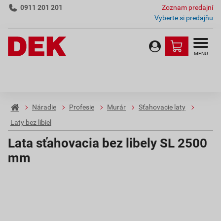
0911 201 201
Zoznam predajní
Vyberte si predajňu
MENU
Náradie
Profesie
Murár
Sťahovacie laty
Laty bez libiel
Lata sťahovacia bez libely SL 2500
mm