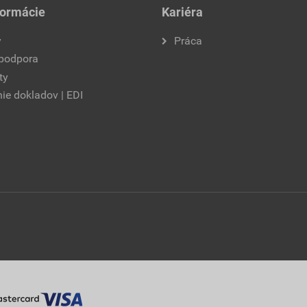
formácie
Kariéra
y
Práca
 podpora
ty
ie dokladov | EDI