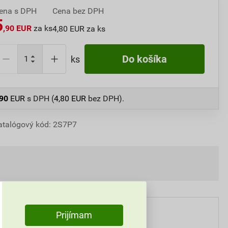
ena s DPH
Cena bez DPH
5
,90 EUR
za ks
4,80 EUR za ks
Do košíka
ks
,90
EUR
s DPH (
4,80
EUR
bez DPH).
atalógový kód: 2S7P7
Prijímam