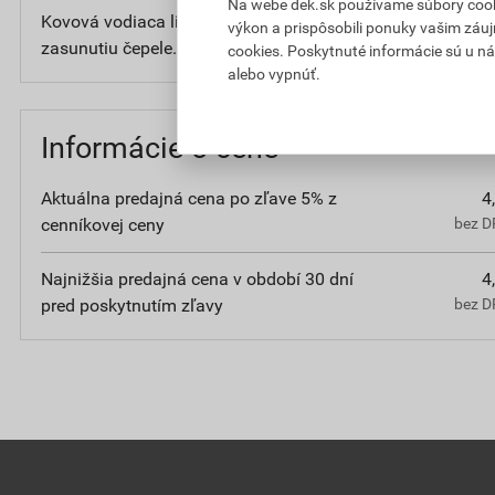
Na webe dek.sk používame súbory cooki
Kovová vodiaca lišta, aretácia skrutkou zabraňuje nech
výkon a prispôsobili ponuky vašim záuj
zasunutiu čepele. Balenie obsahuje 2 náhradné čepele.
cookies. Poskytnuté informácie sú u ná
alebo vypnúť.
Informácie o cene
Aktuálna predajná cena po zľave 5% z
4
cenníkovej ceny
bez D
Najnižšia predajná cena v období 30 dní
4
pred poskytnutím zľavy
bez D