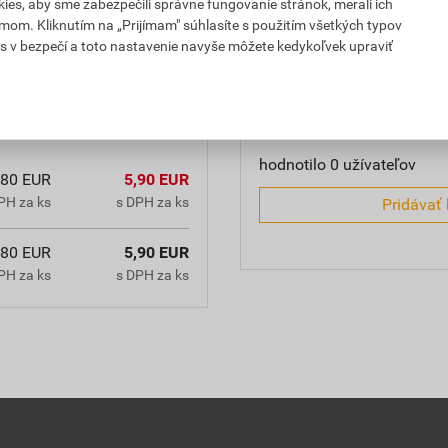
es, aby sme zabezpečili správne fungovanie stránok, merali ich
cenému (nečakanému)
mom. Kliknutím na „Prijímam" súhlasíte s použitím všetkých typov
0,0
s v bezpečí a toto nastavenie navyše môžete kedykoľvek upraviť
hodnotilo 0 užívateľov
,80 EUR
5,90 EUR
PH za ks
s DPH za ks
Pridávať 
,80 EUR
5,90 EUR
PH za ks
s DPH za ks