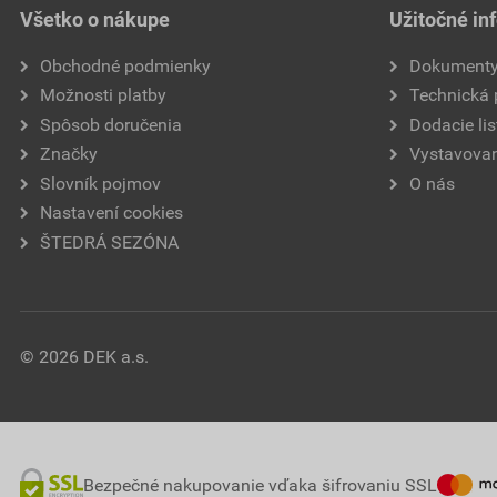
Všetko o nákupe
Užitočné in
Obchodné podmienky
Dokument
Možnosti platby
Technická
Spôsob doručenia
Dodacie lis
Značky
Vystavovan
Slovník pojmov
O nás
Nastavení cookies
ŠTEDRÁ SEZÓNA
© 2026 DEK a.s.
Bezpečné nakupovanie vďaka šifrovaniu SSL