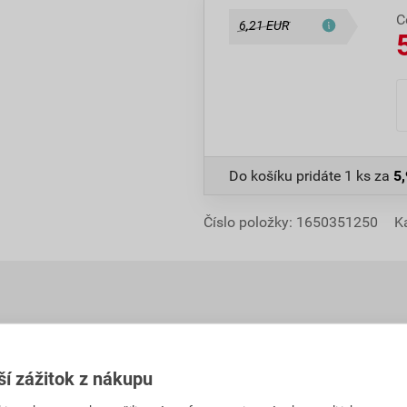
C
6,21 EUR
Do košíku pridáte
1 ks
za
5
Číslo položky:
1650351250
K
ší zážitok z nákupu
Hodnotenie