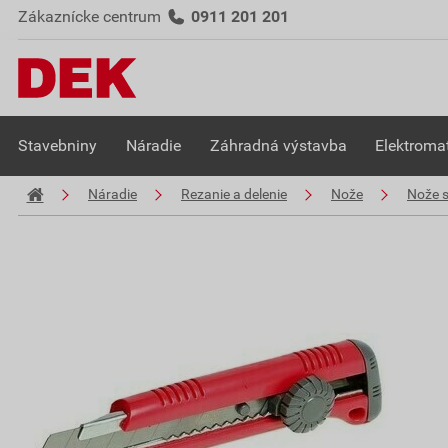
Zákaznícke centrum
0911 201 201
Stavebniny
Náradie
Záhradná výstavba
Elektromat
Náradie
Rezanie a delenie
Nože
Nože s