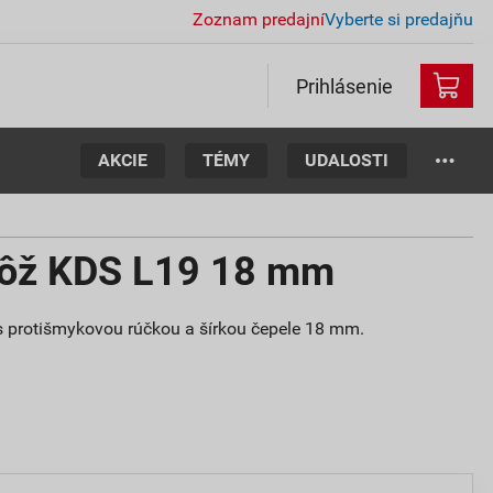
Zoznam predajní
Vyberte si predajňu
Prihlásenie
AKCIE
TÉMY
UDALOSTI
nôž KDS L19 18 mm
s protišmykovou rúčkou a šírkou čepele 18 mm.