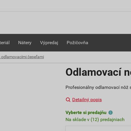
eriál
Nátery
Výpredaj
Požičovňa
 odlamovacími čepeľami
Odlamovací 
Profesionálny odlamovací nôž 
Detailný popis
Vyberte si predajňu
Na sklade v (12) predajniach