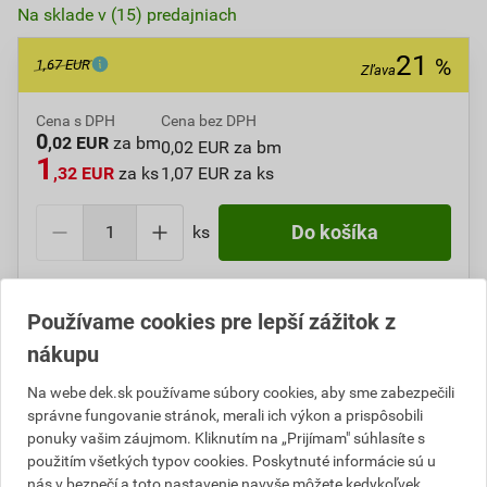
Na sklade v (15) predajniach
21
%
1,67 EUR
Zľava
Cena s DPH
Cena bez DPH
0
,02 EUR
za bm
0,02 EUR za bm
1
,32 EUR
za ks
1,07 EUR za ks
ks
Do košíka
Do košíku pridáte
1 ks / 50 bm
za
1,32
EUR
s DPH
Používame cookies pre lepší zážitok z
(
1,07
EUR
bez DPH).
Ušetrite
0,35
EUR
s DPH.
nákupu
Na webe dek.sk používame súbory cookies, aby sme zabezpečili
Číslo položky:
1650367930
Katalógový kód: 2KM41
správne fungovanie stránok, merali ich výkon a prispôsobili
Výrobca
FESTA
ponuky vašim záujmom. Kliknutím na „Prijímam" súhlasíte s
použitím všetkých typov cookies. Poskytnuté informácie sú u
nás v bezpečí a toto nastavenie navyše môžete kedykoľvek