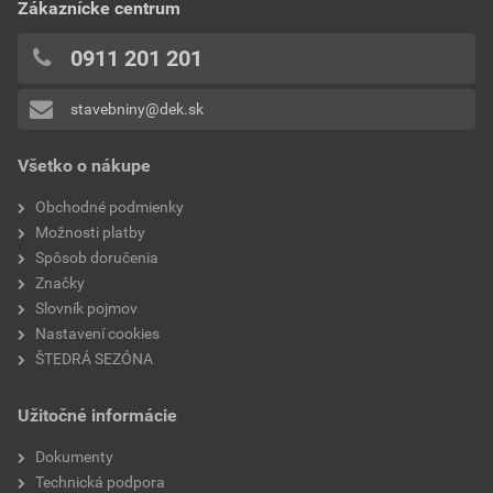
cenníkovej ceny
Zákaznícke centrum
0x
0,02 EUR
0,02 EUR
0x
0911 201 201
bez DPH za bm
s DPH za bm
0x
stavebniny@dek.sk
Pridávať hodnotenie môže iba prihlásený užívateľ.
Všetko o nákupe
Obchodné podmienky
Možnosti platby
Spôsob doručenia
Značky
Slovník pojmov
Nastavení cookies
ŠTEDRÁ SEZÓNA
Užitočné informácie
Dokumenty
Technická podpora