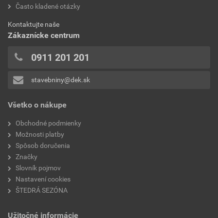
hodnotilo 0 užívateľov
Často kladené otázky
nosnosť
150 kg
0x
Kontaktujte naše
0x
počet priečok
10
Zákaznícke centrum
0x
0x
0911 201 201
0x
stavebniny@dek.sk
Pridávať hodnotenie môže iba prihlásený užívateľ.
Všetko o nákupe
Obchodné podmienky
Možnosti platby
Spôsob doručenia
Značky
Slovník pojmov
Nastavení cookies
ŠTEDRÁ SEZÓNA
Užitočné informácie