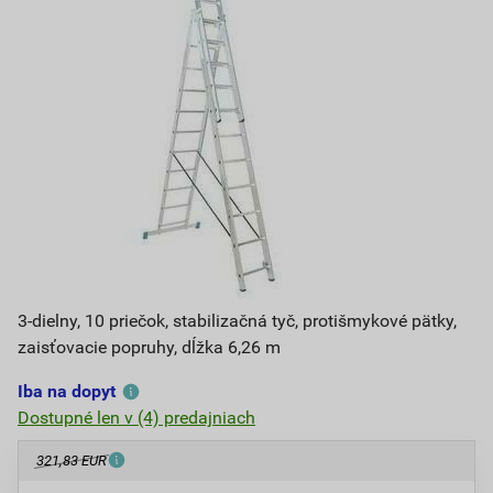
3-dielny, 10 priečok, stabilizačná tyč, protišmykové pätky,
zaisťovacie popruhy, dĺžka 6,26 m
Iba na dopyt
Dostupné len v (4) predajniach
321,83 EUR