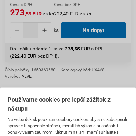
Cena s DPH
Cena bez DPH
273
,55 EUR
za ks
222,40 EUR za ks
ks
Na dopyt
Do košíku pridáte
1 ks
za
273,55
EUR
s DPH
(
222,40
EUR
bez DPH).
Číslo položky:
1650369680
Katalógový kód: UX4Y8
Výrobca
ALVE
Používame cookies pre lepší zážitok z
Informácie o cene
nákupu
Aktuálna predajná cena po zľave 15% z cenníkovej
Na webe dek.sk používame súbory cookies, aby sme zabezpečili
ceny
správne fungovanie stránok, merali ich výkon a prispôsobili
ponuky vašim záujmom. Kliknutím na „Prijímam" súhlasíte s
222,40 EUR
273,55 EUR