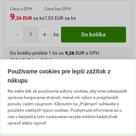
Cena s DPH
Cena bez DPH
9
,26 EUR
za ks
7,53 EUR za ks
ks
Do košíka
Do košíku pridáte
1 ks
za
9,26
EUR
s DPH
(
7,53
EUR
bez DPH).
Používame cookies pre lepší zážitok z
Číslo položky:
1650375420
Katalógový kód: H748P
nákupu
Na webe dek.sk používame súbory cookies, aby sme zabezpečili
správne fungovanie stránok, merali ich výkon a prispôsobili
Popis
ponuky vašim záujmom. Kliknutím na „Prijímam" súhlasíte s
použitím všetkých typov cookies. Poskytnuté informácie sú u
Vhodný na prácu s kameňom, tehlou, stevabným
nás v bezpečí a toto nastavenie navyše môžete kedykoľvek
materiálom.
upraviť alebo vypnúť.