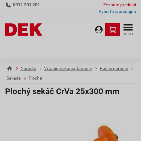
0911 201 201
Zoznam predajní
Vyberte si predajňu
MENU
Náradie
Vŕtanie, sekanie, búranie
Ručné náradie
Sekáče
Ploché
Plochý sekáč CrVa 25x300 mm