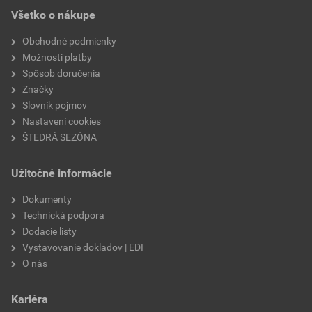
spôsob otvárania
spodné
Všetko o nákupe
zasklenie
trojsklo Standard
Obchodné podmienky
Možnosti platby
spôsob ovládania
manuálne
Spôsob doručenia
Značky
sklon strechy
20–65°
Slovník pojmov
Nastavení cookies
zatepľovací blok
ANO
ŠTEDRÁ SEZÓNA
typ zasklenia
ESG4/11/TVG3/11/4
Užitočné informácie
súčiniteľ prechodu tepla
Uw=1,1
Dokumenty
Technická podpora
farba okna
biela
Dodacie listy
Vystavovanie dokladov | EDI
farba oplechovania
antracit metallic
O nás
odolnosť proti nárazu
trieda 5
Kariéra