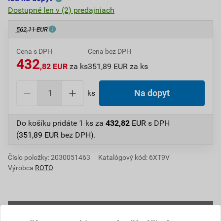
Dostupné len v (2) predajniach
562,11 EUR
Cena s DPH
Cena bez DPH
432
,82 EUR
za ks
351,89 EUR za ks
ks
Na dopyt
Do košíku pridáte
1 ks
za
432,82
EUR
s DPH
(
351,89
EUR
bez DPH).
Číslo položky:
2030051463
Katalógový kód: 6XT9V
Výrobca
ROTO
Popis