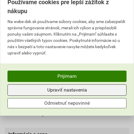
Používame cookies pre lepší zážitok z
Strešné okno s veľmi obľúbenou konštrukciou vám
nákupu
prináša omnoho viac pohodlia a slobodu pohybu.
Na webe dek.sk používame súbory cookies, aby sme zabezpečili
Vďaka výsuvno kyvnému spôsobu otvárania a
správne fungovanie stránok, merali ich výkon a prispôsobili
užšiemu rámu si užijete viac svetla. Strešné okno
ponuky vašim záujmom. Kliknutím na „Prijímam" súhlasíte s
Designo R7 vás presvedčí svojím dizajnom.
použitím všetkých typov cookies. Poskytnuté informácie sú u
nás v bezpečí a toto nastavenie navyše môžete kedykoľvek
Výsuvno kyvný spôsob otvárania,
upraviť alebo vypnúť.
pánt v hornej štvrtine rámu,
vhodné pre umiestnenie nižšie nad podlahou –
krídlo takmer vôbec nezasahuje do interiéru,
Prijímam
kľučka na spodnej hrane krídla pre pohodlné
ovládanie,
Upraviť nastavenia
nastaviteľný pánt pre dodatočné nastavenie
krídla voči rámu,
Odmietnuť nepovinné
bezpečnostná umývacia poloha,
štrbinové prevetrávanie.