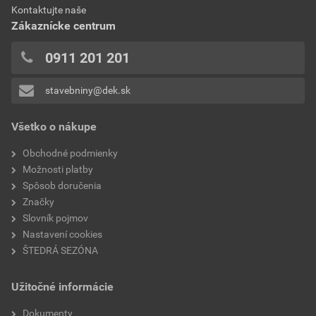
0x
Kontaktujte naše
3,35 EUR
4,12 EUR
0x
Zákaznícke centrum
bez DPH za bm
s DPH za bm
0x
0x
0911 201 201
0x
stavebniny@dek.sk
Pridávať hodnotenie môže iba prihlásený užívateľ.
Všetko o nákupe
Obchodné podmienky
Možnosti platby
Spôsob doručenia
Značky
Slovník pojmov
Nastavení cookies
ŠTEDRÁ SEZÓNA
Užitočné informácie
Dokumenty