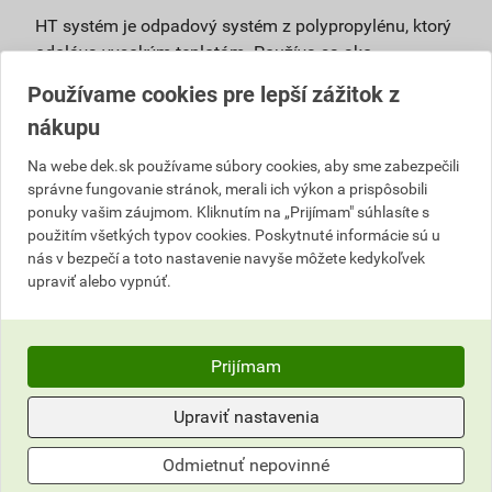
HT systém je odpadový systém z polypropylénu, ktorý
odoláva vysokým teplotám. Používa sa ako
pripojovacie, odpadové, vetracie a zvodové potrubie vo
Používame cookies pre lepší zážitok z
vnútri budov pri vyššom teplotnom alebo chemickom
nákupu
zaťažení bez nároku na zníženú horľavosť. Výhody:
Na webe dek.sk používame súbory cookies, aby sme zabezpečili
vysoké úžitkové vlastnosti – ohľad na vysoké
správne fungovanie stránok, merali ich výkon a prispôsobili
mechanické, hygienické a ekologické
ponuky vašim záujmom. Kliknutím na „Prijímam" súhlasíte s
požiadavky,
použitím všetkých typov cookies. Poskytnuté informácie sú u
bezpečná prevádzka, nízke riziko zanášania –
nás v bezpečí a toto nastavenie navyše môžete kedykoľvek
hrdlový spoj je tesnený viacnásobným tesniacim
upraviť alebo vypnúť.
elementom, ktorý zaisťuje aj dlhodobú pružnosť
spoja,
životnosť až 100 rokov – vyrábaný z
Prijímam
polypropylénu, ktorý má vysokú húževnatosť,
dlhodobú teplotnú aj chemickú stabilitu,
Upraviť nastavenia
univerzálne použitie,
jednoduchá montáž,
Odmietnuť nepovinné
100% recyklovateľnosť,