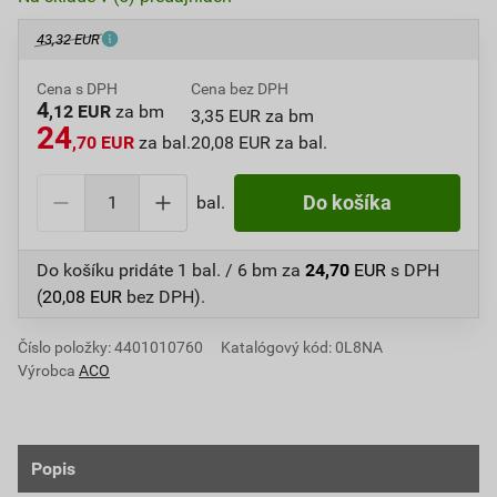
43,32 EUR
Cena s DPH
Cena bez DPH
4
,12 EUR
za bm
3,35 EUR za bm
24
,70 EUR
za bal.
20,08 EUR za bal.
bal.
Do košíka
Do košíku pridáte
1 bal. / 6 bm
za
24,70
EUR
s DPH
(
20,08
EUR
bez DPH).
Číslo položky:
4401010760
Katalógový kód: 0L8NA
Výrobca
ACO
Popis