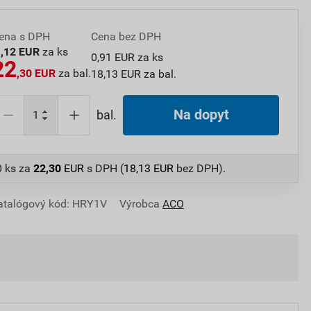
ena s DPH
Cena bez DPH
1
,12 EUR
za ks
0,91 EUR za ks
22
,30 EUR
za bal.
18,13 EUR za bal.
Na dopyt
bal.
0 ks
za
22,30
EUR
s DPH (
18,13
EUR
bez DPH).
atalógový kód: HRY1V
Výrobca
ACO