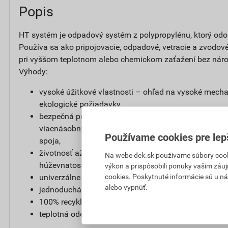
Popis
HT systém je odpadový systém z polypropylénu, ktorý od
Používa sa ako pripojovacie, odpadové, vetracie a zvodové
pri vyššom teplotnom alebo chemickom zaťažení bez náro
Výhody:
vysoké úžitkové vlastnosti – ohľad na vysoké mecha
ekologické požiadavky,
bezpečná prevádzka, nízke riziko zanášania – hrdlov
viacnásobným tesniacim elementom, ktorý zaisťuje 
Používame cookies pre lep
spoja,
životnosť až 100 rokov – vyrábaný z polypropylénu,
Na webe dek.sk používame súbory cooki
húževnatosť, dlhodobú teplotnú aj chemickú stabilitu
výkon a prispôsobili ponuky vašim záuj
cookies. Poskytnuté informácie sú u ná
univerzálne použitie,
alebo vypnúť.
jednoduchá montáž,
100% recyklovateľnosť,
teplotná odolnosť +100 °C.