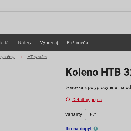
eriál
Nátery
Výpredaj
Požičovňa
systémy
HT systém
Koleno HTB 
tvarovka z polypropylénu, na o
Detailný popis
varianty
Iba na dopyt