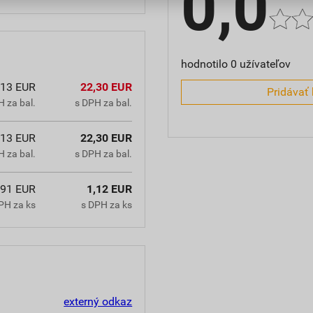
0,0
hodnotilo 0 užívateľov
,13 EUR
22,30 EUR
Pridávať 
 za bal.
s DPH za bal.
,13 EUR
22,30 EUR
 za bal.
s DPH za bal.
,91 EUR
1,12 EUR
PH za ks
s DPH za ks
externý odkaz