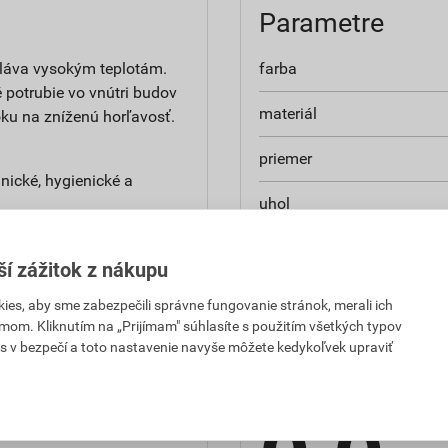
Parametre
oláva vysokým teplotám.
farba
 potrubie vo vnútri budov
materiál
ku na zníženú horľavosť.
priemer
nické, hygienické a
uhol
ý spoj je tesnený
balenie
aj dlhodobú pružnosť
ší zážitok z nákupu
 ktorý má vysokú
es, aby sme zabezpečili správne fungovanie stránok, merali ich
,
mom. Kliknutím na „Prijímam" súhlasíte s použitím všetkých typov
Hodnotenie
s v bezpečí a toto nastavenie navyše môžete kedykoľvek upraviť