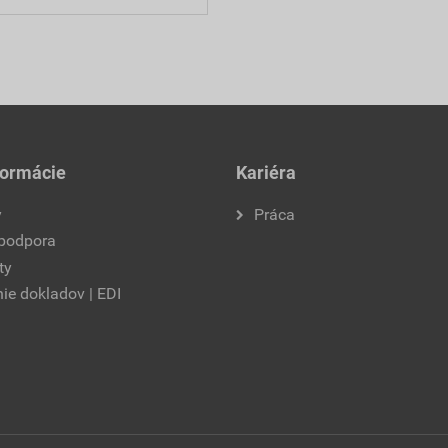
formácie
Kariéra
y
Práca
 podpora
ty
ie dokladov | EDI