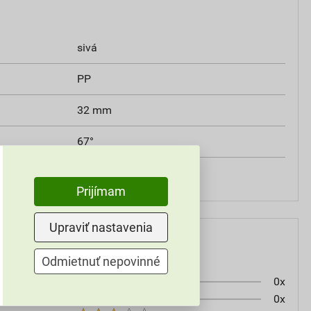
sivá
PP
32 mm
67°
20 ks
Prijímam
Upraviť nastavenia
Odmietnuť nepovinné
0x
0x