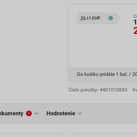
C
39,11 EUR
Do košíku pridáte
1 bal. / 2
Číslo položky:
4401010850
K
dokumenty
hodnotenie
1