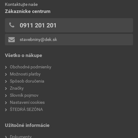
0x
Kontaktujte naše
0,59 EUR
0,73 EUR
0x
Zákaznícke centrum
bez DPH za ks
s DPH za ks
0x
0x
0911 201 201
0x
stavebniny@dek.sk
Pridávať hodnotenie môže iba prihlásený užívateľ.
Všetko o nákupe
Obchodné podmienky
Možnosti platby
Spôsob doručenia
Značky
Slovník pojmov
Nastavení cookies
ŠTEDRÁ SEZÓNA
Užitočné informácie
Dokumenty