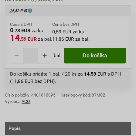
25,58 EUR
Cena s DPH
Cena bez DPH
0
,73 EUR
za ks
0,59 EUR za ks
14
,59 EUR
za bal.
11,86 EUR za bal.
bal.
Do košíka
Do košíku pridáte
1 bal. / 20 ks
za
14,59
EUR
s DPH
(
11,86
EUR
bez DPH).
Číslo položky:
4401010895
Katalógový kód: 87MCZ
Výrobca
ACO
Popis