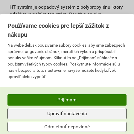
HT systém je odpadový systém z polypropylénu, ktorý
odoláva vysokým teplotám. Používa sa ako
pripojovacie, odpadové, vetracie a zvodové potrubie vo
Používame cookies pre lepší zážitok z
vnútri budov pri vyššom teplotnom alebo chemickom
nákupu
zaťažení bez nároku na zníženú horľavosť. Výhody:
Na webe dek.sk používame súbory cookies, aby sme zabezpečili
vysoké úžitkové vlastnosti – ohľad na vysoké
správne fungovanie stránok, merali ich výkon a prispôsobili
mechanické, hygienické a ekologické
ponuky vašim záujmom. Kliknutím na „Prijímam" súhlasíte s
požiadavky,
použitím všetkých typov cookies. Poskytnuté informácie sú u
bezpečná prevádzka, nízke riziko zanášania –
nás v bezpečí a toto nastavenie navyše môžete kedykoľvek
hrdlový spoj je tesnený viacnásobným tesniacim
upraviť alebo vypnúť.
elementom, ktorý zaisťuje aj dlhodobú pružnosť
spoja,
životnosť až 100 rokov – vyrábaný z
Prijímam
polypropylénu, ktorý má vysokú húževnatosť,
dlhodobú teplotnú aj chemickú stabilitu,
Upraviť nastavenia
univerzálne použitie,
jednoduchá montáž,
Odmietnuť nepovinné
100% recyklovateľnosť,