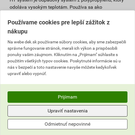
odoláva vysokým teplotám. Používa sa ako
pripojovacie, odpadové, vetracie a zvodové potrubie vo
Používame cookies pre lepší zážitok z
vnútri budov pri vyššom teplotnom alebo chemickom
zaťažení bez nároku na zníženú horľavosť. Výhody:
nákupu
vysoké úžitkové vlastnosti – ohľad na vysoké
Na webe dek.sk používame súbory cookies, aby sme zabezpečili
mechanické, hygienické a ekologické
správne fungovanie stránok, merali ich výkon a prispôsobili
ponuky vašim záujmom. Kliknutím na „Prijímam" súhlasíte s
požiadavky,
použitím všetkých typov cookies. Poskytnuté informácie sú u
bezpečná prevádzka, nízke riziko zanášania –
nás v bezpečí a toto nastavenie navyše môžete kedykoľvek
hrdlový spoj je tesnený viacnásobným tesniacim
upraviť alebo vypnúť.
elementom, ktorý zaisťuje aj dlhodobú pružnosť
spoja,
životnosť až 100 rokov – vyrábaný z
Prijímam
polypropylénu, ktorý má vysokú húževnatosť,
dlhodobú teplotnú aj chemickú stabilitu,
Upraviť nastavenia
univerzálne použitie,
jednoduchá montáž,
Odmietnuť nepovinné
100% recyklovateľnosť,
teplotná odolnosť +100 °C.