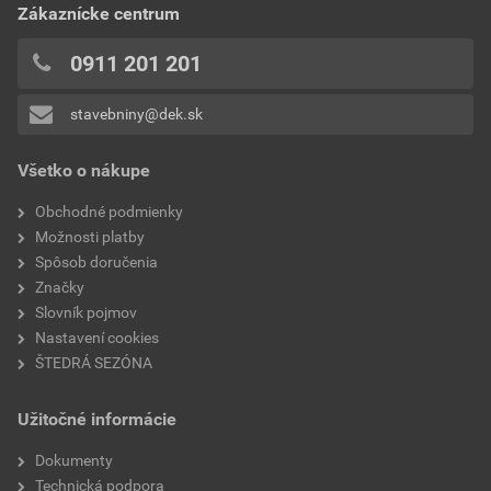
0x
Zákaznícke centrum
bez DPH za ks
s DPH za ks
0x
0x
0911 201 201
0x
stavebniny@dek.sk
Pridávať hodnotenie môže iba prihlásený užívateľ.
Všetko o nákupe
Obchodné podmienky
Možnosti platby
Spôsob doručenia
Značky
Slovník pojmov
Nastavení cookies
ŠTEDRÁ SEZÓNA
Užitočné informácie
Dokumenty
Technická podpora