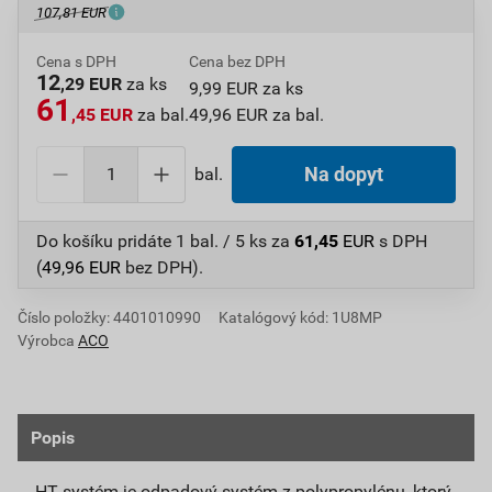
107,81 EUR
Cena s DPH
Cena bez DPH
12
,29 EUR
za ks
9,99 EUR za ks
61
,45 EUR
za bal.
49,96 EUR za bal.
bal.
Na dopyt
Do košíku pridáte
1 bal. / 5 ks
za
61,45
EUR
s DPH
(
49,96
EUR
bez DPH).
Číslo položky:
4401010990
Katalógový kód: 1U8MP
Výrobca
ACO
Popis
HT systém je odpadový systém z polypropylénu, ktorý