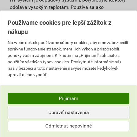
odoláva vysokým teplotám. Používa sa ako
pripojovacie, odpadové, vetracie a zvodové potrubie vo
Používame cookies pre lepší zážitok z
vnútri budov pri vyššom teplotnom alebo chemickom
zaťažení bez nároku na zníženú horľavosť. Výhody:
nákupu
vysoké úžitkové vlastnosti – ohľad na vysoké
Na webe dek.sk používame súbory cookies, aby sme zabezpečili
mechanické, hygienické a ekologické
správne fungovanie stránok, merali ich výkon a prispôsobili
ponuky vašim záujmom. Kliknutím na „Prijímam" súhlasíte s
požiadavky,
použitím všetkých typov cookies. Poskytnuté informácie sú u
bezpečná prevádzka, nízke riziko zanášania –
nás v bezpečí a toto nastavenie navyše môžete kedykoľvek
hrdlový spoj je tesnený viacnásobným tesniacim
upraviť alebo vypnúť.
elementom, ktorý zaisťuje aj dlhodobú pružnosť
spoja,
životnosť až 100 rokov – vyrábaný z
Prijímam
polypropylénu, ktorý má vysokú húževnatosť,
dlhodobú teplotnú aj chemickú stabilitu,
Upraviť nastavenia
univerzálne použitie,
jednoduchá montáž,
Odmietnuť nepovinné
100% recyklovateľnosť,
teplotná odolnosť +100 °C.