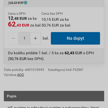
109,53 EUR
Cena s DPH
Cena bez DPH
12
,48 EUR
za ks
10,15 EUR za ks
62
,43 EUR
za bal.
50,76 EUR za bal.
bal.
Na dopyt
Do košíku pridáte
1 bal. / 5 ks
za
62,43
EUR
s DPH
(
50,76
EUR
bez DPH).
Číslo položky:
4401010995
Katalógový kód: F6ZM7
Výrobca
ACO
Popis
HT systém je odpadový systém z polypropylénu, ktorý