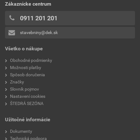
0x
Zákaznícke centrum
bez DPH za ks
s DPH za ks
0x
0x
0911 201 201
0x
stavebniny@dek.sk
Pridávať hodnotenie môže iba prihlásený užívateľ.
Všetko o nákupe
Obchodné podmienky
Možnosti platby
Spôsob doručenia
Značky
Slovník pojmov
Nastavení cookies
ŠTEDRÁ SEZÓNA
Užitočné informácie
Dokumenty
Technická podpora