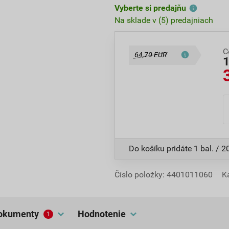
Vyberte si predajňu
Na sklade v (5) predajniach
C
64,70 EUR
Do košíku pridáte
1 bal. / 2
Číslo položky:
4401011060
K
dokumenty
hodnotenie
1