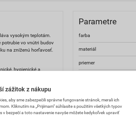
Parametre
oláva vysokým teplotám.
farba
 potrubie vo vnútri budov
materiál
ku na zníženú horľavosť.
priemer
nické, hygienické a
uhol
ý spoj je tesnený
ší zážitok z nákupu
balenie
aj dlhodobú pružnosť
es, aby sme zabezpečili správne fungovanie stránok, merali ich
 ktorý má vysokú
mom. Kliknutím na „Prijímam" súhlasíte s použitím všetkých typov
s v bezpečí a toto nastavenie navyše môžete kedykoľvek upraviť
,
Hodnotenie