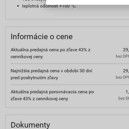
teplotná odolnosť +100 °C.
Informácie o cene
Aktuálna predajná cena po zľave 43% z
29
cenníkovej ceny
bez DPH
Najnižšia predajná cena v období 30 dní
29
pred poskytnutím zľavy
bez DPH
Aktuálna predajná porovnávacia cena po
1
zľave 43% z cenníkovej ceny
bez D
Dokumenty