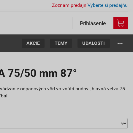
Zoznam predajní
Vyberte si predajňu
Prihlásenie
AKCIE
TÉMY
UDALOSTI
A 75/50 mm 87°
dvádzanie odpadových vôd vo vnútri budov , hlavná vetva 75
bal.