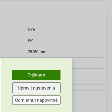
sivá
PP
75/50 mm
87°
20 ks
Prijímam
Upraviť nastavenia
Odmietnuť nepovinné