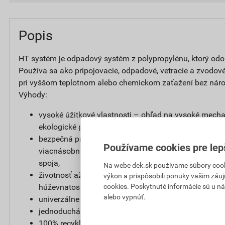
Popis
HT systém je odpadový systém z polypropylénu, ktorý od
Používa sa ako pripojovacie, odpadové, vetracie a zvodové
pri vyššom teplotnom alebo chemickom zaťažení bez náro
Výhody:
vysoké úžitkové vlastnosti – ohľad na vysoké mecha
ekologické požiadavky,
bezpečná prevádzka, nízke riziko zanášania – hrdlov
Používame cookies pre lep
viacnásobným tesniacim elementom, ktorý zaisťuje 
spoja,
Na webe dek.sk používame súbory cooki
životnosť až 100 rokov – vyrábaný z polypropylénu,
výkon a prispôsobili ponuky vašim záuj
cookies. Poskytnuté informácie sú u ná
húževnatosť, dlhodobú teplotnú aj chemickú stabilitu
alebo vypnúť.
univerzálne použitie,
jednoduchá montáž,
100% recyklovateľnosť,