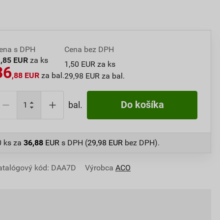
ena s DPH
Cena bez DPH
1
,85 EUR
za ks
1,50 EUR za ks
36
,88 EUR
za bal.
29,98 EUR za bal.
Do košíka
bal.
0 ks
za
36,88
EUR
s DPH (
29,98
EUR
bez DPH).
atalógový kód: DAA7D
Výrobca
ACO