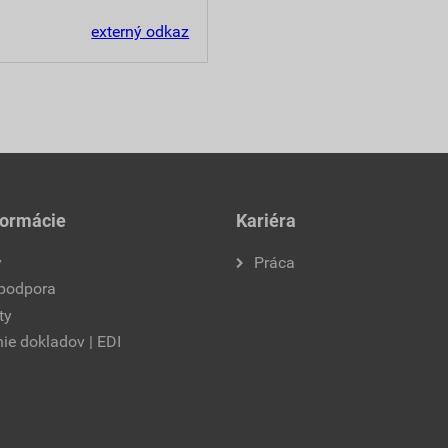
externý odkaz
formácie
Kariéra
y
Práca
 podpora
ty
ie dokladov | EDI