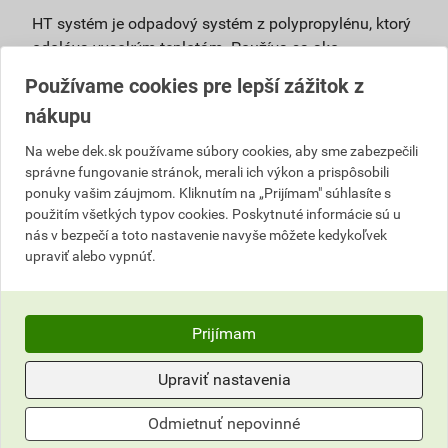
HT systém je odpadový systém z polypropylénu, ktorý
odoláva vysokým teplotám. Používa sa ako
pripojovacie, odpadové, vetracie a zvodové potrubie vo
Používame cookies pre lepší zážitok z
vnútri budov pri vyššom teplotnom alebo chemickom
nákupu
zaťažení bez nároku na zníženú horľavosť. Výhody:
Na webe dek.sk používame súbory cookies, aby sme zabezpečili
vysoké úžitkové vlastnosti – ohľad na vysoké
správne fungovanie stránok, merali ich výkon a prispôsobili
mechanické, hygienické a ekologické
ponuky vašim záujmom. Kliknutím na „Prijímam" súhlasíte s
požiadavky,
použitím všetkých typov cookies. Poskytnuté informácie sú u
bezpečná prevádzka, nízke riziko zanášania –
nás v bezpečí a toto nastavenie navyše môžete kedykoľvek
hrdlový spoj je tesnený viacnásobným tesniacim
upraviť alebo vypnúť.
elementom, ktorý zaisťuje aj dlhodobú pružnosť
spoja,
životnosť až 100 rokov – vyrábaný z
Prijímam
polypropylénu, ktorý má vysokú húževnatosť,
dlhodobú teplotnú aj chemickú stabilitu,
Upraviť nastavenia
univerzálne použitie,
jednoduchá montáž,
Odmietnuť nepovinné
100% recyklovateľnosť,