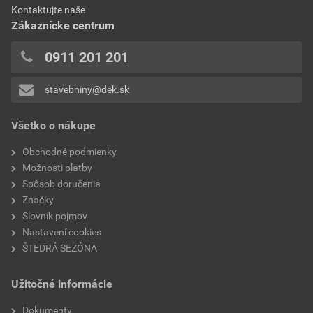
0x
Kontaktujte naše
0,24 EUR
0,30 EUR
0x
Zákaznícke centrum
bez DPH za ks
s DPH za ks
0x
0x
0911 201 201
0x
stavebniny@dek.sk
Pridávať hodnotenie môže iba prihlásený užívateľ.
Všetko o nákupe
Obchodné podmienky
Možnosti platby
Spôsob doručenia
Značky
Slovník pojmov
Nastavení cookies
ŠTEDRÁ SEZÓNA
Užitočné informácie
Dokumenty