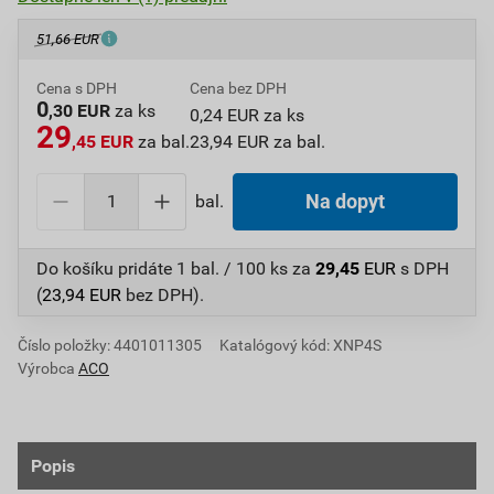
51,66 EUR
Cena s DPH
Cena bez DPH
0
,30 EUR
za ks
0,24 EUR za ks
29
,45 EUR
za bal.
23,94 EUR za bal.
bal.
Na dopyt
Do košíku pridáte
1 bal. / 100 ks
za
29,45
EUR
s DPH
(
23,94
EUR
bez DPH).
Číslo položky:
4401011305
Katalógový kód: XNP4S
Výrobca
ACO
Popis