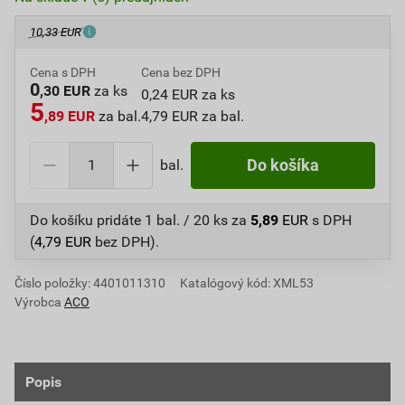
10,33 EUR
Cena s DPH
Cena bez DPH
0
,30 EUR
za ks
0,24 EUR za ks
5
,89 EUR
za bal.
4,79 EUR za bal.
bal.
Do košíka
Do košíku pridáte
1 bal. / 20 ks
za
5,89
EUR
s DPH
(
4,79
EUR
bez DPH).
Číslo položky:
4401011310
Katalógový kód: XML53
Výrobca
ACO
Popis