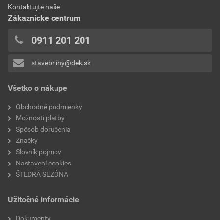
0x
Kontaktujte naše
0,24 EUR
0,30 EUR
0x
Zákaznícke centrum
bez DPH za ks
s DPH za ks
0x
0x
0911 201 201
0x
stavebniny@dek.sk
Pridávať hodnotenie môže iba prihlásený užívateľ.
Všetko o nákupe
Obchodné podmienky
Možnosti platby
Spôsob doručenia
Značky
Slovník pojmov
Nastavení cookies
ŠTEDRÁ SEZÓNA
Užitočné informácie
Dokumenty