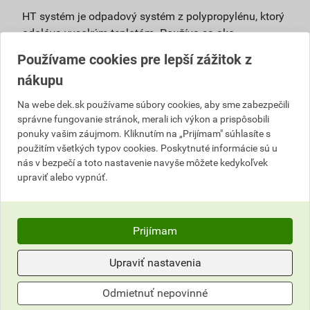
HT systém je odpadový systém z polypropylénu, ktorý
odoláva vysokým teplotám. Používa sa ako
pripojovacie, odpadové, vetracie a zvodové potrubie vo
Používame cookies pre lepší zážitok z
vnútri budov pri vyššom teplotnom alebo chemickom
nákupu
zaťažení bez nároku na zníženú horľavosť. Výhody:
Na webe dek.sk používame súbory cookies, aby sme zabezpečili
vysoké úžitkové vlastnosti – ohľad na vysoké
správne fungovanie stránok, merali ich výkon a prispôsobili
mechanické, hygienické a ekologické
ponuky vašim záujmom. Kliknutím na „Prijímam" súhlasíte s
požiadavky,
použitím všetkých typov cookies. Poskytnuté informácie sú u
bezpečná prevádzka, nízke riziko zanášania –
nás v bezpečí a toto nastavenie navyše môžete kedykoľvek
hrdlový spoj je tesnený viacnásobným tesniacim
upraviť alebo vypnúť.
elementom, ktorý zaisťuje aj dlhodobú pružnosť
spoja,
životnosť až 100 rokov – vyrábaný z
Prijímam
polypropylénu, ktorý má vysokú húževnatosť,
dlhodobú teplotnú aj chemickú stabilitu,
Upraviť nastavenia
univerzálne použitie,
jednoduchá montáž,
Odmietnuť nepovinné
100% recyklovateľnosť,