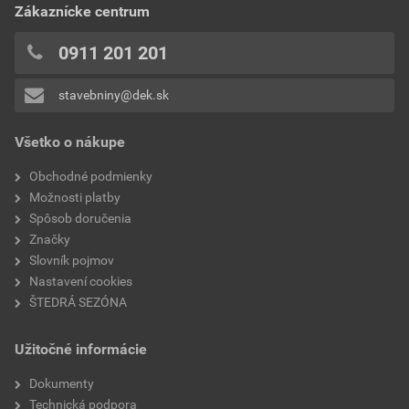
0x
Zákaznícke centrum
bez DPH za ks
s DPH za ks
0x
0x
0911 201 201
0x
stavebniny@dek.sk
Pridávať hodnotenie môže iba prihlásený užívateľ.
Všetko o nákupe
Obchodné podmienky
Možnosti platby
Spôsob doručenia
Značky
Slovník pojmov
Nastavení cookies
ŠTEDRÁ SEZÓNA
Užitočné informácie
Dokumenty
Technická podpora