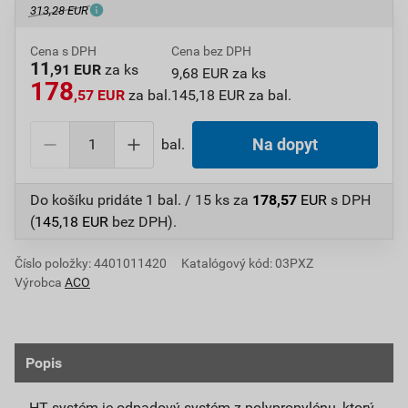
313,28 EUR
Cena s DPH
Cena bez DPH
11
,91 EUR
za ks
9,68 EUR za ks
178
,57 EUR
za bal.
145,18 EUR za bal.
bal.
Na dopyt
Do košíku pridáte
1 bal. / 15 ks
za
178,57
EUR
s DPH
(
145,18
EUR
bez DPH).
Číslo položky:
4401011420
Katalógový kód: 03PXZ
Výrobca
ACO
Popis
HT systém je odpadový systém z polypropylénu, ktorý