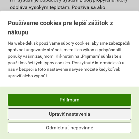
odoláva vysokým teplotám. Používa sa ako
pripojovacie, odpadové, vetracie a zvodové potrubie vo
Používame cookies pre lepší zážitok z
vnútri budov pri vyššom teplotnom alebo chemickom
zaťažení bez nároku na zníženú horľavosť. Výhody:
nákupu
vysoké úžitkové vlastnosti – ohľad na vysoké
Na webe dek.sk používame súbory cookies, aby sme zabezpečili
mechanické, hygienické a ekologické
správne fungovanie stránok, merali ich výkon a prispôsobili
ponuky vašim záujmom. Kliknutím na „Prijímam" súhlasíte s
požiadavky,
použitím všetkých typov cookies. Poskytnuté informácie sú u
bezpečná prevádzka, nízke riziko zanášania –
nás v bezpečí a toto nastavenie navyše môžete kedykoľvek
hrdlový spoj je tesnený viacnásobným tesniacim
upraviť alebo vypnúť.
elementom, ktorý zaisťuje aj dlhodobú pružnosť
spoja,
životnosť až 100 rokov – vyrábaný z
Prijímam
polypropylénu, ktorý má vysokú húževnatosť,
dlhodobú teplotnú aj chemickú stabilitu,
Upraviť nastavenia
univerzálne použitie,
jednoduchá montáž,
Odmietnuť nepovinné
100% recyklovateľnosť,
teplotná odolnosť +100 °C.