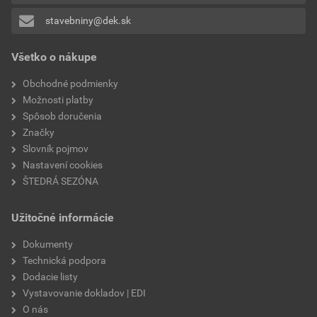
odtieň
melírovaná
stavebniny@dek.sk
Pridávať hodnotenie môže iba prihlásený užívateľ.
povrch
colormix
Všetko o nákupe
rozmery prvkov
10×15; 15×15; 20×15 cm
Obchodné podmienky
Možnosti platby
Spôsob doručenia
Značky
Slovník pojmov
Nastavení cookies
ŠTEDRÁ SEZÓNA
Užitočné informácie
Dokumenty
Technická podpora
Dodacie listy
Vystavovanie dokladov | EDI
O nás