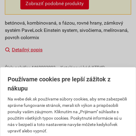
Zobraziť podobné produkty
betónová, kombinovaná, s fázou, rovné hrany, zámkový
systém PaveLock Einstein system, sivočierna, melírovaná,
povrch colormix
Detailný popis
Číslo položky:
4460003003
Katalógový kód: KTR4D
Výrobca
SEMMELROCK
Používame cookies pre lepší zážitok z
nákupu
Na webe dek.sk používame súbory cookies, aby sme zabezpečili
Popis
správne fungovanie stránok, merali ich výkon a prispôsobili
ponuky vašim záujmom. Kliknutím na „Prijímam" súhlasíte s
Dlažba Toscana v troch farebných prevedeniach s
použitím všetkých typov cookies. Poskytnuté informácie sú u
prírodným vzhľadom nájde svoje uplatnenie pri
nás v bezpečí a toto nastavenie navyše môžete kedykoľvek
moderných, ako aj tradičných stavbách. Vďaka
upraviť alebo vypnúť.