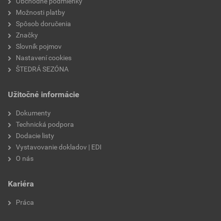
Obchodné podmienky
Možnosti platby
typ
ekologická dlažba
Spôsob doručenia
Značky
množstvo na palete
8,64 m²
Slovník pojmov
Nastavení cookies
značka
Semmelrock
ŠTEDRÁ SEZÓNA
povrch
hladký
Užitočné informácie
Dokumenty
Technická podpora
Dodacie listy
Vystavovanie dokladov | EDI
O nás
Kariéra
Práca