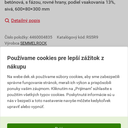
betónová, s fázou, rovné hrany, podiel vsakovania 13%,
sivá, 600×80×300 mm
Detailný popis
Číslo položky:
4460004835
Katalógový kód: RS5R9
Výrobca
SEMMELROCK
Používame cookies pre lepší zážitok z
nákupu
Popis
Na webe dek.sk používame súbory cookies, aby sme zabezpečili
Asti EKO dlažba je navrhnutá v súlade s ekologickými
správne fungovanie stránok, merali ich výkon a prispôsobili
ponuky vašim záujmom. Kliknutím na „Prijímam" súhlasíte s
nárokmi - veľké dištančné prvky vytvárajú priestor pre
použitím všetkých typov cookies. Poskytnuté informácie sú u
odtok zrážkovej vody, ktorá tak vsakuje do svojho
nás v bezpečí a toto nastavenie navyše môžete kedykoľvek
pôvodného prostredia. Škáry dlažby sa môžu vyplniť
upraviť alebo vypnúť.
kamenivom či zeminou, do ktorej sa nasadí tráva.
Parametre