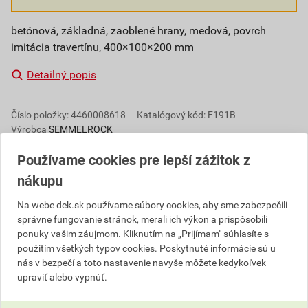
betónová, základná, zaoblené hrany, medová, povrch
imitácia travertínu, 400×100×200 mm
Detailný popis
Číslo položky:
4460008618
Katalógový kód: F191B
Výrobca
SEMMELROCK
Používame cookies pre lepší zážitok z
nákupu
Popis
Na webe dek.sk používame súbory cookies, aby sme zabezpečili
správne fungovanie stránok, merali ich výkon a prispôsobili
Bellamonte produkty sú špecifické rôznou výškou
ponuky vašim záujmom. Kliknutím na „Prijímam" súhlasíte s
jednotlivých prvkov, elegantným podlhovastým
použitím všetkých typov cookies. Poskytnuté informácie sú u
formátom a sviežim povrchom, ktorý pripomína
nás v bezpečí a toto nastavenie navyše môžete kedykoľvek
vzhľad prírodného kameňa. Rôzne formáty
upraviť alebo vypnúť.
jednotlivých prvkov umožňujú rôzne variácie pokládky
a tým skrášlia ktorúkoľvek záhradu, v ktorej budú