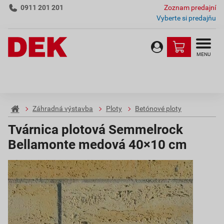
0911 201 201
Zoznam predajní
Vyberte si predajňu
MENU
Záhradná výstavba
Ploty
Betónové ploty
Tvárnica plotová Semmelrock
Bellamonte medová 40×10 cm