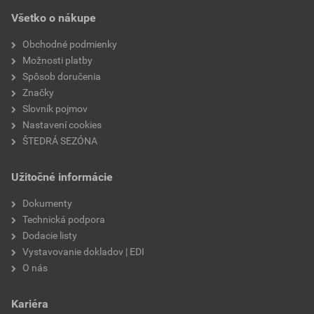
hmotnosť
13,3 kg
Všetko o nákupe
značka
Semmelrock
Obchodné podmienky
Možnosti platby
povrch
imitácia travertínu
Spôsob doručenia
Značky
Slovník pojmov
Nastavení cookies
ŠTEDRÁ SEZÓNA
Užitočné informácie
Dokumenty
Technická podpora
Dodacie listy
Vystavovanie dokladov | EDI
O nás
Kariéra