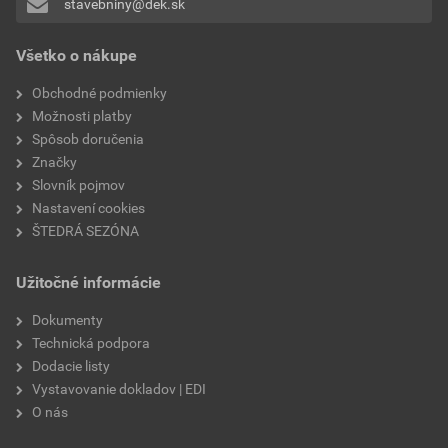
stavebniny@dek.sk
Pridávať hodnotenie môže iba prihlásený užívateľ.
hmotnosť
9,6 kg
Všetko o nákupe
značka
Semmelrock
Obchodné podmienky
Možnosti platby
odtieň
melírovaná
Spôsob doručenia
Značky
povrch
imitácia travertínu
Slovník pojmov
Nastavení cookies
ŠTEDRÁ SEZÓNA
Užitočné informácie
Dokumenty
Technická podpora
Dodacie listy
Vystavovanie dokladov | EDI
O nás