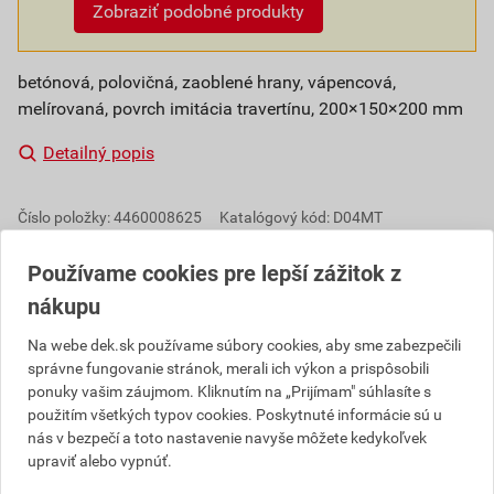
Zobraziť podobné produkty
betónová, polovičná, zaoblené hrany, vápencová,
melírovaná, povrch imitácia travertínu, 200×150×200 mm
Detailný popis
Číslo položky:
4460008625
Katalógový kód: D04MT
Výrobca
SEMMELROCK
Používame cookies pre lepší zážitok z
nákupu
Popis
Na webe dek.sk používame súbory cookies, aby sme zabezpečili
správne fungovanie stránok, merali ich výkon a prispôsobili
Bellamonte produkty sú špecifické rôznou výškou
ponuky vašim záujmom. Kliknutím na „Prijímam" súhlasíte s
použitím všetkých typov cookies. Poskytnuté informácie sú u
jednotlivých prvkov, elegantným podlhovastým
nás v bezpečí a toto nastavenie navyše môžete kedykoľvek
formátom a sviežim povrchom, ktorý pripomína
upraviť alebo vypnúť.
vzhľad prírodného kameňa. Rôzne formáty