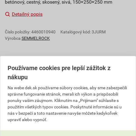
betónový, cestný, skosený, sivá, 150×250×250 mm
Detailný popis
Číslo položky:
4460010940
Katalógový kód: 3JURM
Výrobca
SEMMELROCK
Popis
Používame cookies pre lepší zážitok z
nákupu
Ucelený sortiment cestných obrubníkov ponúkame z
jednej ruky: či už rovné, alebo v kombinácii s
Na webe dek.sk používame súbory cookies, aby sme zabezpečili
správne fungovanie stránok, merali ich výkon a prispôsobili
oblúkovými obrubníkmi, všetko sa vďaka rovnakým
ponuky vašim záujmom. Kliknutím na „Prijímam" súhlasíte s
rozmerom k se be ideálne hodí. Ponuka oblúkových
použitím všetkých typov cookies. Poskytnuté informácie sú u
obrubníkov je rozšírená na šesť rôznych polomerov
nás v bezpečí a toto nastavenie navyše môžete kedykoľvek
pre všestranné použitie.
upraviť alebo vypnúť.
Upozornenie