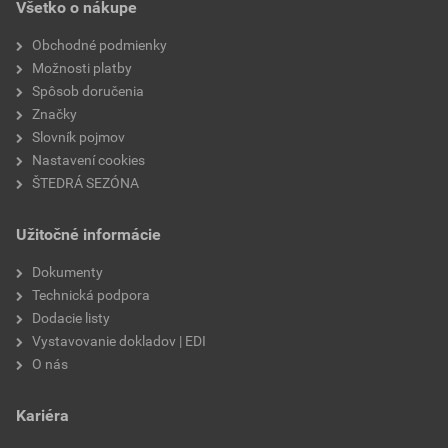
Všetko o nákupe
typ
cestný obrubník
Obchodné podmienky
Možnosti platby
značka
Semmelrock
Spôsob doručenia
Značky
Slovník pojmov
Nastavení cookies
ŠTEDRÁ SEZÓNA
Užitočné informácie
Dokumenty
Technická podpora
Dodacie listy
Vystavovanie dokladov | EDI
O nás
Kariéra