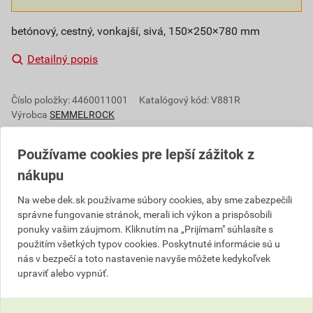
betónový, cestný, vonkajší, sivá, 150×250×780 mm
Detailný popis
Číslo položky:
4460011001
Katalógový kód: V881R
Výrobca
SEMMELROCK
Používame cookies pre lepší zážitok z
nákupu
Popis
Na webe dek.sk používame súbory cookies, aby sme zabezpečili
Ucelený sortiment cestných obrubníkov ponúkame z
správne fungovanie stránok, merali ich výkon a prispôsobili
jednej ruky: či už rovné, alebo v kombinácii s
ponuky vašim záujmom. Kliknutím na „Prijímam" súhlasíte s
oblúkovými obrubníkmi, všetko sa vďaka rovnakým
použitím všetkých typov cookies. Poskytnuté informácie sú u
nás v bezpečí a toto nastavenie navyše môžete kedykoľvek
rozmerom k se be ideálne hodí. Ponuka oblúkových
upraviť alebo vypnúť.
obrubníkov je rozšírená na šesť rôznych polomerov
pre všestranné použitie.