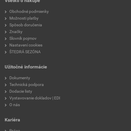
Všetko o nákupe
typ
cestný obrubník
Obchodné podmienky
Možnosti platby
značka
Semmelrock
Spôsob doručenia
Značky
polomer
3 m
Slovník pojmov
Nastavení cookies
ŠTEDRÁ SEZÓNA
Užitočné informácie
Dokumenty
Technická podpora
Dodacie listy
Vystavovanie dokladov | EDI
O nás
Kariéra
Práca