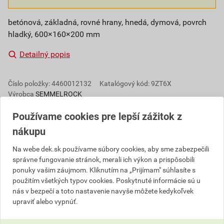
betónová, základná, rovné hrany, hnedá, dymová, povrch
hladký, 600×160×200 mm
Detailný popis
Číslo položky:
4460012132
Katalógový kód: 9ZT6X
Výrobca
SEMMELROCK
Používame cookies pre lepší zážitok z
nákupu
Popis
Na webe dek.sk používame súbory cookies, aby sme zabezpečili
správne fungovanie stránok, merali ich výkon a prispôsobili
Plotový systém s hladkou pohľadovou stranou
ponuky vašim záujmom. Kliknutím na „Prijímam" súhlasíte s
presvedčí svojou jednoduchou eleganciou. Neutrálny
použitím všetkých typov cookies. Poskytnuté informácie sú u
vzhľad sa hodí ku každej architektúre a nenechá
nás v bezpečí a toto nastavenie navyše môžete kedykoľvek
žiadne prianie nesplnené. Rivago plotový systém
upraviť alebo vypnúť.
ponúka riešenie ako prvky jednoduchosti spojiť do
celku a dotvoriť ucelený dizajn vášho exteriéru.