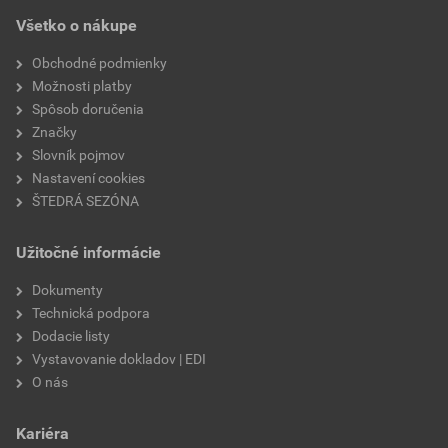
značka
Semmelrock
Všetko o nákupe
odtieň
dymová
Obchodné podmienky
Možnosti platby
povrch
hladký
Spôsob doručenia
Značky
Slovník pojmov
Nastavení cookies
ŠTEDRÁ SEZÓNA
Užitočné informácie
Dokumenty
Technická podpora
Dodacie listy
Vystavovanie dokladov | EDI
O nás
Kariéra