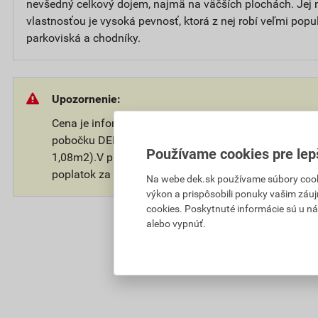
nevšedný celkový dojem, najmä na väčších plochách. Jej n
vlastnosťou je vysoká pevnosť, ktorá z nej robí veľmi popu
parkoviská a chodníky.
Upozornenie:
Cena je informatívna, pre svoju objektovú cenu prosí
pobočku DEK. Odber tovaru je možný len na ucelené v
Používame cookies pre lep
1,08m2).V prípade odberu tovaru na palete Vám môž
poplatok za paletu.
Na webe dek.sk používame súbory cooki
výkon a prispôsobili ponuky vašim záuj
cookies. Poskytnuté informácie sú u ná
alebo vypnúť.