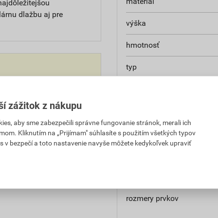
materiál
ajdôležitejšou
lárnu dlažbu aj pre
výška
hmotnosť
typ
m kontaktujte príslušnú
množstvo na palete
rstvy (1 vrstva =
ší zážitok z nákupu
e byť účtovaný dodatočný
počet prvkov vo vrstve
es, aby sme zabezpečili správne fungovanie stránok, merali ich
značka
mom. Kliknutím na „Prijímam" súhlasíte s použitím všetkých typov
s v bezpečí a toto nastavenie navyše môžete kedykoľvek upraviť
odtieň
povrch
rozmery prvkov