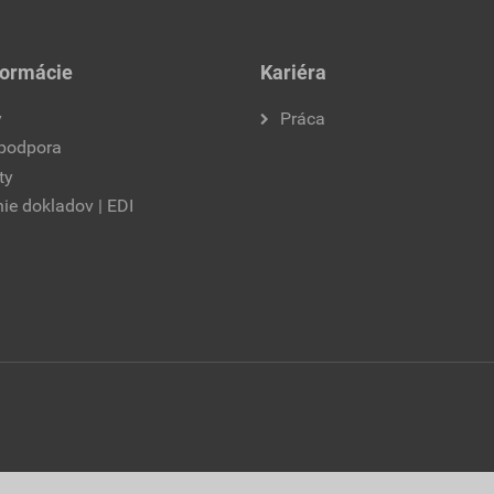
formácie
Kariéra
y
Práca
 podpora
ty
ie dokladov | EDI