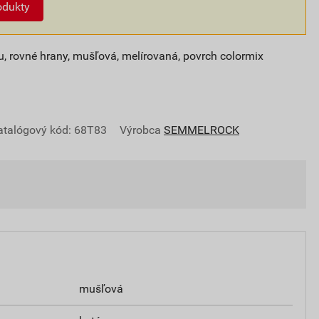
odukty
, rovné hrany, mušľová, melírovaná, povrch colormix
atalógový kód: 68T83
Výrobca
SEMMELROCK
mušľová