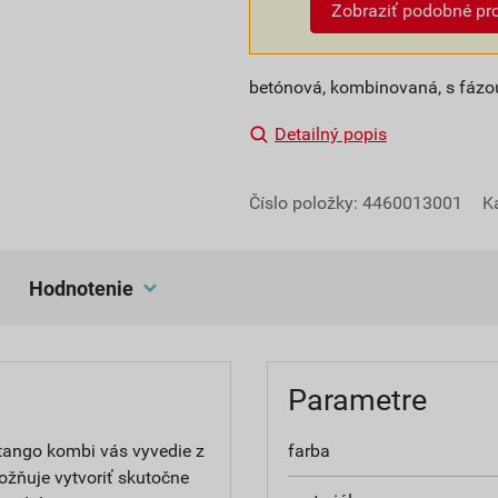
Zobraziť podobné pr
betónová, kombinovaná, s fázou
Detailný popis
Číslo položky:
4460013001
K
hodnotenie
Parametre
ttango kombi vás vyvedie z
farba
ožňuje vytvoriť skutočne