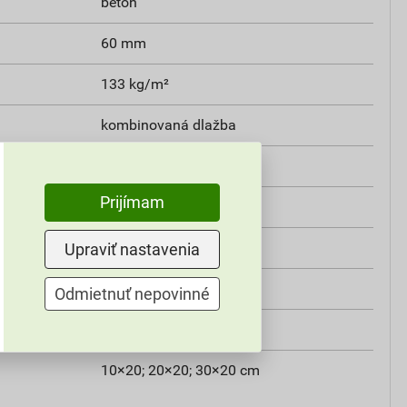
betón
60 mm
133 kg/m²
kombinovaná dlažba
12,96 m²
Prijímam
30 ks
Semmelrock
Upraviť nastavenia
melírovaná
Odmietnuť nepovinné
colormix
10×20; 20×20; 30×20 cm