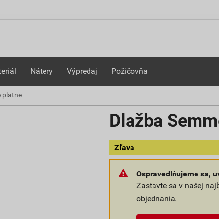
eriál
Nátery
Výpredaj
Požičovňa
 platne
Dlažba Semme
Zľava
Ospravedlňujeme sa, uv
Zastavte sa v našej naj
objednania.