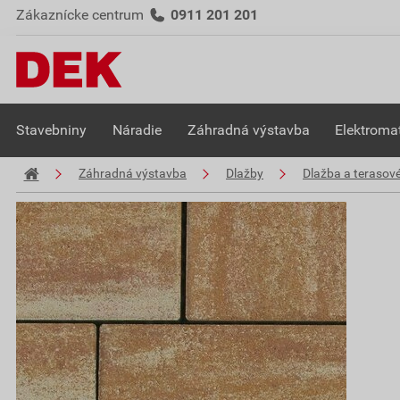
Zákaznícke centrum
0911 201 201
Stavebniny
Náradie
Záhradná výstavba
Elektromat
Záhradná výstavba
Dlažby
Dlažba a terasové