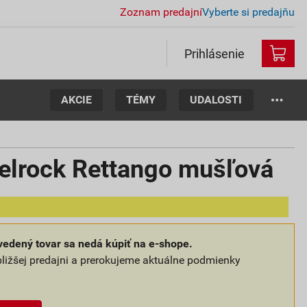
Zoznam predajní
Vyberte si predajňu
Prihlásenie
AKCIE
TÉMY
UDALOSTI
lrock Rettango mušľová
edený tovar sa nedá kúpiť na e-shope.
bližšej predajni a prerokujeme aktuálne podmienky