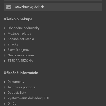
odtieň
grafitová
stavebniny@dek.sk
Pridávať hodnotenie môže iba prihlásený užívateľ.
povrch
colormix
Všetko o nákupe
rozmery prvkov
10×20; 20×20; 30×20 cm
Obchodné podmienky
Možnosti platby
Spôsob doručenia
Značky
Slovník pojmov
Nastavení cookies
ŠTEDRÁ SEZÓNA
Užitočné informácie
Dokumenty
Technická podpora
Dodacie listy
Vystavovanie dokladov | EDI
O nás