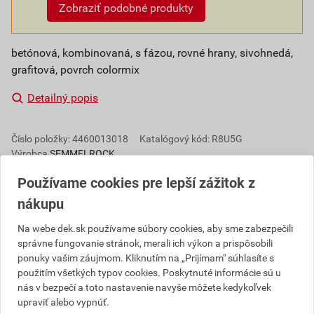
Zobraziť podobné produkty
betónová, kombinovaná, s fázou, rovné hrany, sivohnedá,
grafitová, povrch colormix
Detailný popis
Číslo položky:
4460013018
Katalógový kód: R8U5G
Výrobca
SEMMELROCK
Používame cookies pre lepší zážitok z
nákupu
Popis
Na webe dek.sk používame súbory cookies, aby sme zabezpečili
správne fungovanie stránok, merali ich výkon a prispôsobili
Ak si myslíte, že klasická betónová dlažba je nuda, tak
ponuky vašim záujmom. Kliknutím na „Prijímam" súhlasíte s
Rettango kombi vás vyvedie z omylu. Jej melírovaný
použitím všetkých typov cookies. Poskytnuté informácie sú u
vzor a netradičná farebná škála umožňuje vytvoriť
nás v bezpečí a toto nastavenie navyše môžete kedykoľvek
skutočne nevšedný celkový dojem, najmä na väčších
upraviť alebo vypnúť.