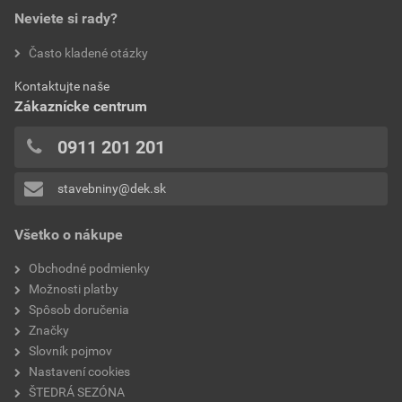
Neviete si rady?
hodnotilo 0 užívateľov
Často kladené otázky
0x
Kontaktujte naše
0x
Zákaznícke centrum
0x
0x
0911 201 201
0x
stavebniny@dek.sk
Pridávať hodnotenie môže iba prihlásený užívateľ.
Všetko o nákupe
Obchodné podmienky
Možnosti platby
Spôsob doručenia
Značky
Slovník pojmov
Nastavení cookies
ŠTEDRÁ SEZÓNA