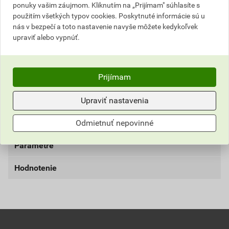
ponuky vašim záujmom. Kliknutím na „Prijímam" súhlasíte s
Najnižšia predajná cena v období 30 dní pred
použitím všetkých typov cookies. Poskytnuté informácie sú u
nás v bezpečí a toto nastavenie navyše môžete kedykoľvek
poskytnutím zľavy
upraviť alebo vypnúť.
18,33 EUR
22,55 EUR
bez DPH za bal.
s DPH za bal.
Prijímam
Aktuálna predajná porovnávacia cena po zľave 28% z
cenníkovej ceny
Upraviť nastavenia
0,02 EUR
0,02 EUR
bez DPH za ks
s DPH za ks
Odmietnuť nepovinné
Parametre
Hodnotenie
balenie
1 000 ks
značka
Tebau
0,0