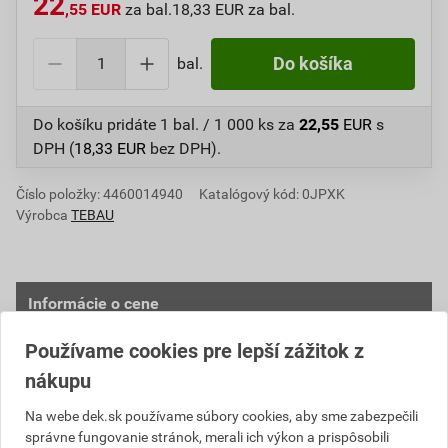
22
,55 EUR
za bal.
18,33 EUR za bal.
bal.
Do košíka
Do košíku pridáte
1 bal. / 1 000 ks
za
22,55
EUR
s
DPH (
18,33
EUR
bez DPH).
Číslo položky:
4460014940
Katalógový kód: 0JPXK
Výrobca
TEBAU
Informácie o cene
Používame cookies pre lepší zážitok z
Aktuálna predajná cena po zľave 28% z cenníkovej
ceny
nákupu
18,33 EUR
22,55 EUR
Na webe dek.sk používame súbory cookies, aby sme zabezpečili
bez DPH za bal.
s DPH za bal.
správne fungovanie stránok, merali ich výkon a prispôsobili