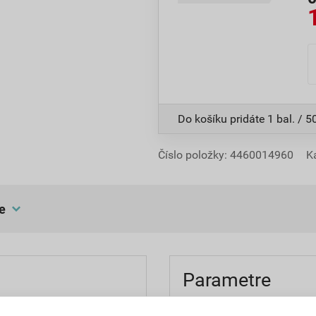
Do košíku pridáte
1 bal. / 5
Číslo položky:
4460014960
K
e
Parametre
,08 EUR
13,63 EUR
balenie