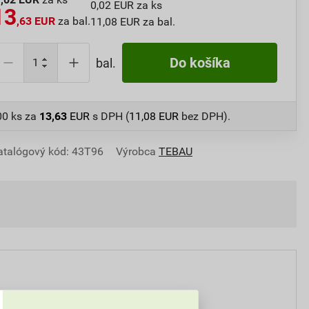
0,02 EUR za ks
13
,63 EUR
za bal.
11,08 EUR za bal.
Do košíka
bal.
00 ks
za
13,63
EUR
s DPH (
11,08
EUR
bez DPH).
atalógový kód: 43T96
Výrobca
TEBAU
500 ks