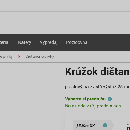
eriál
Nátery
Výpredaj
Požičovňa
é prvky
Dištančné prvky
Krúžok dišta
plastový na zvislú výstuž 25 
Vyberte si predajňu
Na sklade v (9) predajniach
C
18,93 EUR