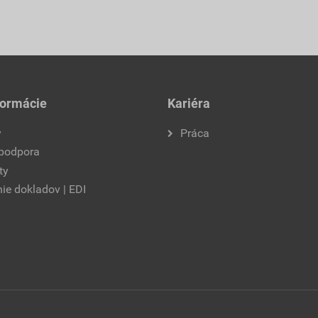
formácie
Kariéra
y
Práca
 podpora
ty
ie dokladov | EDI