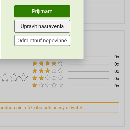
Prijímam
Tebau
Upraviť nastavenia
Odmietnuť nepovinné
0x
0x
0x
0x
0x
hodnotenie môže iba prihlásený užívateľ.