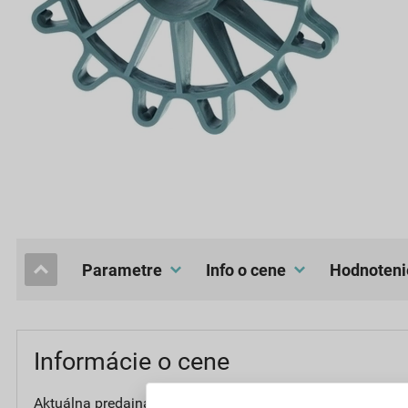
Parametre
Info o cene
hodnoteni
Informácie o cene
Aktuálna predajná cena po zľave 28% z
11