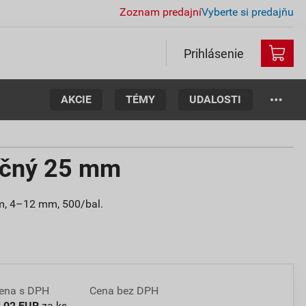
Zoznam predajní
Vyberte si predajňu
Prihlásenie
AKCIE
TÉMY
UDALOSTI
nčný 25 mm
mm, 4–12 mm, 500/bal.
ena s DPH
Cena bez DPH
0
,02 EUR
za ks