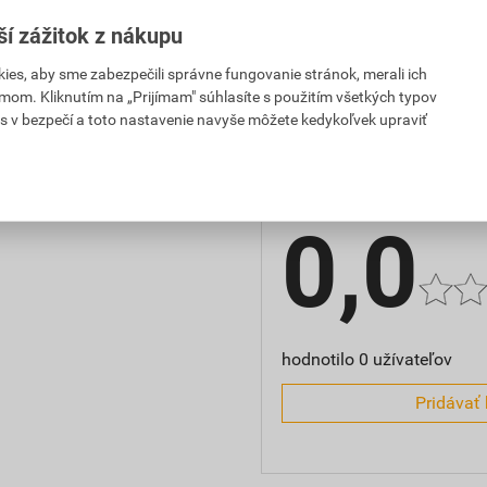
 za bal.
s DPH za bal.
ší zážitok z nákupu
značka
,08 EUR
13,63 EUR
es, aby sme zabezpečili správne fungovanie stránok, merali ich
mom. Kliknutím na „Prijímam" súhlasíte s použitím všetkých typov
 za bal.
s DPH za bal.
s v bezpečí a toto nastavenie navyše môžete kedykoľvek upraviť
Hodnotenie
,02 EUR
0,02 EUR
PH za ks
s DPH za ks
0,0
hodnotilo 0 užívateľov
Pridávať 