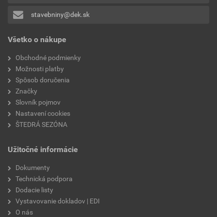
faktor difúzneho odporu
15
stavebniny@dek.sk
Pridávať hodnotenie môže iba prihlásený užívateľ.
objemová hmotnosť v
1800 kg/m³
Všetko o nákupe
suchom stave
Obchodné podmienky
doba spracovateľnosti
1–2 hod.
Možnosti platby
Spôsob doručenia
spotreba zámesovej vody
4 litre/25 kg
Značky
Slovník pojmov
pevnosť v tlaku po 28
min. 5 MPa
Nastavení cookies
dňoch
ŠTEDRÁ SEZÓNA
výdatnosť
1,6 kg suchej zmesi/1 liter
Užitočné informácie
čerstvej malty
Dokumenty
značka
Baumit
Technická podpora
Dodacie listy
hrúbka vrstvy
20 mm
Vystavovanie dokladov | EDI
O nás