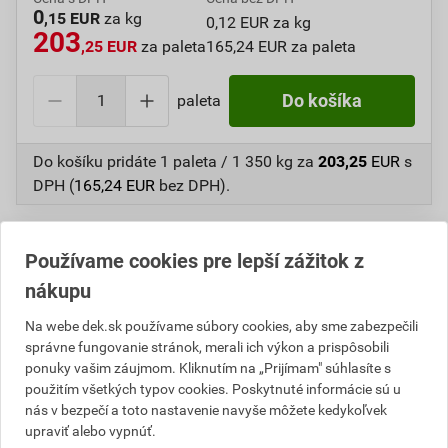
0
,15 EUR
za kg
0,12 EUR za kg
203
,25 EUR
za paleta
165,24 EUR za paleta
paleta
Do košíka
Do košíku pridáte
1 paleta / 1 350 kg
za
203,25
EUR
s
DPH (
165,24
EUR
bez DPH).
Číslo položky:
4470060025
Katalógový kód: 9RX2K
Výrobca
BAUMIT
Používame cookies pre lepší zážitok z
nákupu
Na webe dek.sk používame súbory cookies, aby sme zabezpečili
Popis
správne fungovanie stránok, merali ich výkon a prispôsobili
ponuky vašim záujmom. Kliknutím na „Prijímam" súhlasíte s
Na všetky druhy obvyklých murovacích prvkov, nosné
použitím všetkých typov cookies. Poskytnuté informácie sú u
nás v bezpečí a toto nastavenie navyše môžete kedykoľvek
steny, priečky a komíny.
upraviť alebo vypnúť.