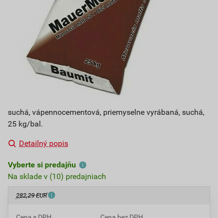
suchá, vápennocementová, priemyselne vyrábaná, suchá,
25 kg/bal.
Detailný popis
Vyberte si predajňu
Na sklade v (10) predajniach
282,29 EUR
Cena s DPH
Cena bez DPH