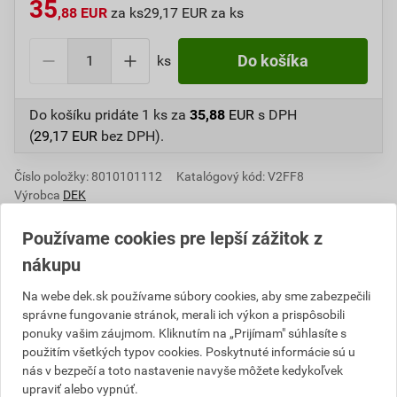
35
,88 EUR
za ks
29,17 EUR za ks
ks
Do košíka
Do košíku pridáte
1 ks
za
35,88
EUR
s DPH
(
29,17
EUR
bez DPH).
Číslo položky:
8010101112
Katalógový kód: V2FF8
Výrobca
DEK
Používame cookies pre lepší zážitok z
nákupu
Informácie o cene
Na webe dek.sk používame súbory cookies, aby sme zabezpečili
správne fungovanie stránok, merali ich výkon a prispôsobili
Aktuálna predajná cena po zľave 27% z cenníkovej
ponuky vašim záujmom. Kliknutím na „Prijímam" súhlasíte s
ceny
použitím všetkých typov cookies. Poskytnuté informácie sú u
29,17 EUR
35,88 EUR
nás v bezpečí a toto nastavenie navyše môžete kedykoľvek
bez DPH za ks
s DPH za ks
upraviť alebo vypnúť.