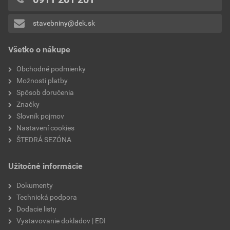
0x
stavebniny@dek.sk
Pridávať hodnotenie môže iba prihlásený užívateľ.
Všetko o nákupe
Obchodné podmienky
Možnosti platby
Spôsob doručenia
Značky
Slovník pojmov
Nastavení cookies
ŠTEDRÁ SEZÓNA
Užitočné informácie
Dokumenty
Technická podpora
Dodacie listy
Vystavovanie dokladov | EDI