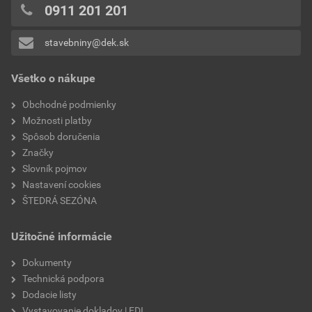
trieda ochrany
III
0x
0911 201 201
0x
odolnosť proti
IK09
stavebniny@dek.sk
Pridávať hodnotenie môže iba prihlásený užívateľ.
mechanickým rázom
Všetko o nákupe
svetelný tok
32 lm
Obchodné podmienky
životnosť
50 000 hod
Možnosti platby
Spôsob doručenia
farba svetla
6500 K
Značky
Slovník pojmov
energetická trieda
A–A++
Nastavení cookies
ŠTEDRÁ SEZÓNA
index podania farieb
min. 80
Užitočné informácie
čidlo
nie
Dokumenty
design
Rueda
Technická podpora
Dodacie listy
dosah snímača
0
Vystavovanie dokladov | EDI