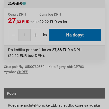
29,69 EUR
Cena s DPH
Cena bez DPH
27
,33 EUR
za ks
22,22 EUR za ks
ks
Na dopyt
Do košíku pridáte
1 ks
za
27,33
EUR
s DPH
(
22,22
EUR
bez DPH).
Číslo položky:
8500730380
Katalógový kód: GP703
Výrobca
SKOFF
Popis
Rueda je architektonické LED svietidlo, ktoré sa vďaka