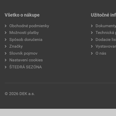
Všetko o nákupe
Užitočné in
Obchodné podmienky
Dokument
Možnosti platby
Technická
Spôsob doručenia
Dodacie lis
Značky
Vystavovan
Slovník pojmov
O nás
Nastavení cookies
ŠTEDRÁ SEZÓNA
© 2026 DEK a.s.