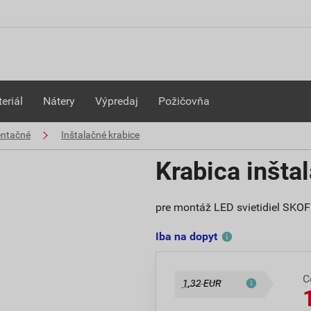
eriál
Nátery
Výpredaj
Požičovňa
entačné
Inštalačné krabice
Krabica inšta
pre montáž LED svietidiel SKO
Iba na dopyt
C
1,32 EUR