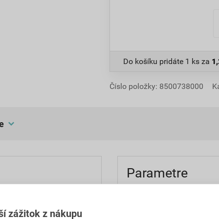
Do košíku pridáte
1 ks
za
1
Číslo položky:
8500738000
K
e
Parametre
,98 EUR
1,21 EUR
rozmery
PH za ks
s DPH za ks
ší zážitok z nákupu