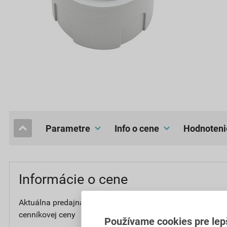
Parametre
Info o cene
hodnoteni
Informácie o cene
Aktuálna predajná cena po zľave 8% z
0
cenníkovej ceny
bez D
Používame cookies pre lep