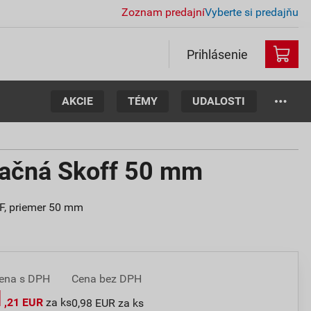
Zoznam predajní
Vyberte si predajňu
Prihlásenie
AKCIE
TÉMY
UDALOSTI
lačná Skoff 50 mm
FF, priemer 50 mm
ena s DPH
Cena bez DPH
1
,21 EUR
za ks
0,98 EUR za ks