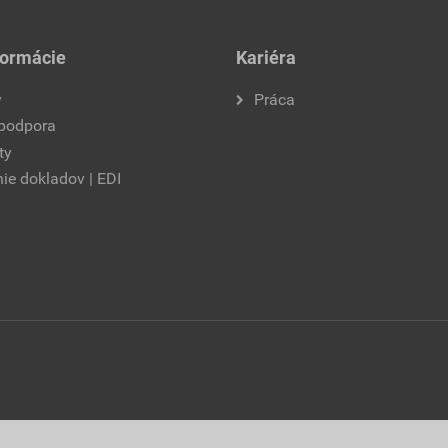
formácie
Kariéra
y
Práca
 podpora
ty
ie dokladov | EDI