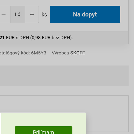
Na dopyt
ks
,21
EUR
s DPH (
0,98
EUR
bez DPH).
atalógový kód: 6M5Y3
Výrobca
SKOFF
50 mm
Prijímam