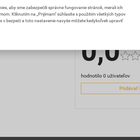
,98 EUR
1,21 EUR
es, aby sme zabezpečili správne fungovanie stránok, merali ich
Hodnotenie
mom. Kliknutím na „Prijímam" súhlasíte s použitím všetkých typov
PH za ks
s DPH za ks
s v bezpečí a toto nastavenie navyše môžete kedykoľvek upraviť
0,0
hodnotilo 0 užívateľov
Pridávať 