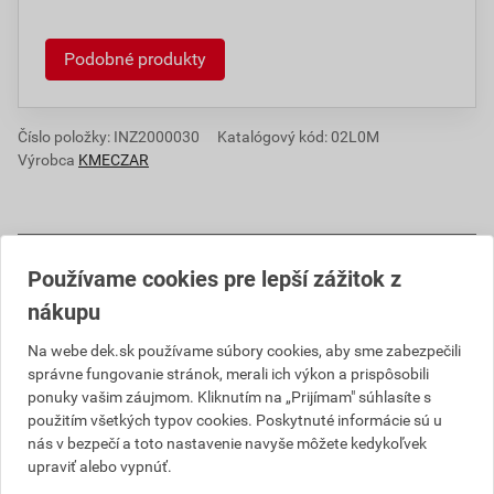
Podobné produkty
Číslo položky:
INZ2000030
Katalógový kód: 02L0M
Výrobca
KMECZAR
Informácie o cene
Používame cookies pre lepší zážitok z
nákupu
Aktuálna predajná cena po zľave 50% z cenníkovej
ceny
Na webe dek.sk používame súbory cookies, aby sme zabezpečili
34,11 EUR
41,96 EUR
správne fungovanie stránok, merali ich výkon a prispôsobili
ponuky vašim záujmom. Kliknutím na „Prijímam" súhlasíte s
bez DPH za ks
s DPH za ks
použitím všetkých typov cookies. Poskytnuté informácie sú u
nás v bezpečí a toto nastavenie navyše môžete kedykoľvek
Najnižšia predajná cena v období 30 dní pred
upraviť alebo vypnúť.
poskytnutím zľavy