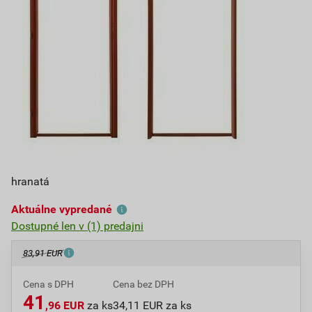
hranatá
Aktuálne vypredané
Dostupné len v (1) predajni
83,91 EUR
Cena s DPH
Cena bez DPH
41
,96 EUR
za ks
34,11 EUR za ks