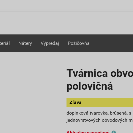
eriál
Nátery
Výpredaj
Požičovňa
Tvárnica obv
polovičná
Zľava
doplnková tvarovka, brúsená, s 
jednovrstvových obvodových m
Aktuálne vypredané