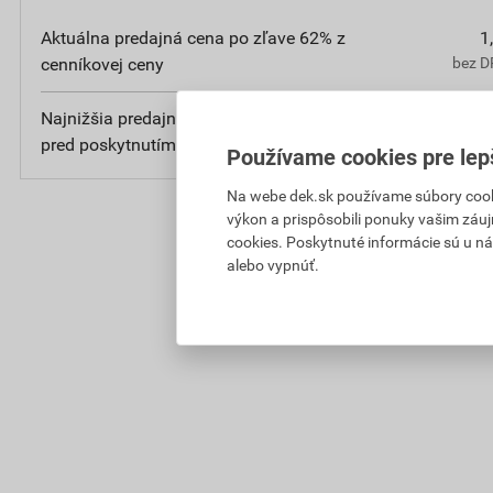
Aktuálna predajná cena po zľave 62% z
1
cenníkovej ceny
bez D
Najnižšia predajná cena v období 30 dní
2
pred poskytnutím zľavy
bez D
Používame cookies pre lep
Na webe dek.sk používame súbory cooki
výkon a prispôsobili ponuky vašim záuj
cookies. Poskytnuté informácie sú u ná
alebo vypnúť.