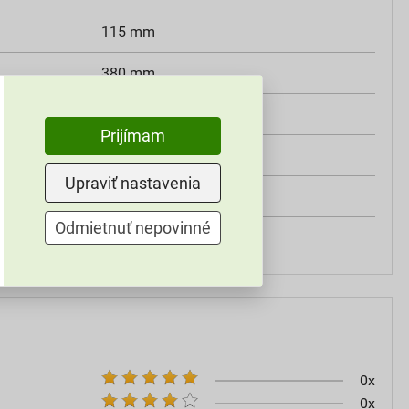
115 mm
380 mm
249 mm
Prijímam
380×249×115 mm
Upraviť nastavenia
9,4 kg
Odmietnuť nepovinné
10 MPa
0x
0x