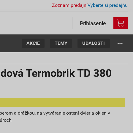
Zoznam predajní
Vyberte si predajňu
Prihlásenie
AKCIE
TÉMY
UDALOSTI
odová Termobrik TD 380
perom a drážkou, na vytváranie ostení dvier a okien v
úroch