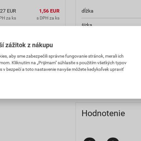
,27 EUR
1,56 EUR
dĺžka
PH za ks
s DPH za ks
šírka
,37 EUR
2,92 EUR
výška
PH za ks
s DPH za ks
ší zážitok z nákupu
rozmery
es, aby sme zabezpečili správne fungovanie stránok, merali ich
mom. Kliknutím na „Prijímam" súhlasíte s použitím všetkých typov
hmotnosť
s v bezpečí a toto nastavenie navyše môžete kedykoľvek upraviť
pevnosť
Hodnotenie