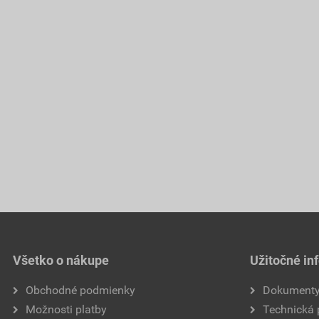
Všetko o nákupe
Užitočné in
Obchodné podmienky
Dokument
Možnosti platby
Technická