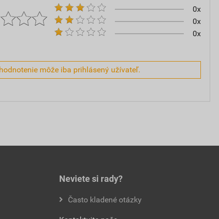
0x
0x
0x
hodnotenie môže iba prihlásený užívateľ.
Neviete si rady?
Často kladené otázky