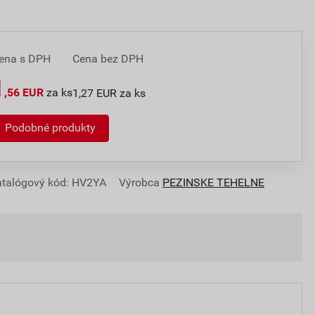
ena s DPH
Cena bez DPH
1
,56 EUR
za ks
1,27 EUR za ks
Podobné produkty
talógový kód: HV2YA
Výrobca
PEZINSKE TEHELNE