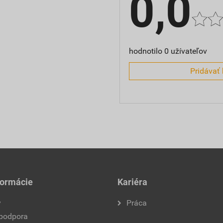
0,0
hodnotilo 0 užívateľov
Pridávať 
formácie
Kariéra
y
Práca
 podpora