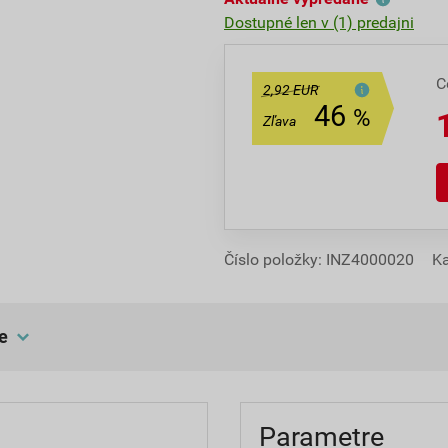
Dostupné len v (1) predajni
C
2,92 EUR
46
%
Zľava
Číslo položky:
INZ4000020
Ka
e
Parametre