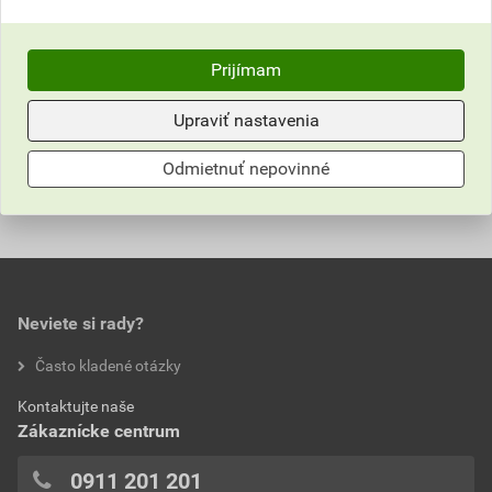
poskytnutím zľavy
2,12 EUR
2,61 EUR
bez DPH za ks
s DPH za ks
Prijímam
Upraviť nastavenia
Parametre
Odmietnuť nepovinné
Hodnotenie
farba
čierna
materiál
polypropylén
0,0
priemer
160 mm
Neviete si rady?
hodnotilo 0 užívateľov
Často kladené otázky
0x
Kontaktujte naše
0x
Zákaznícke centrum
0x
0x
0911 201 201