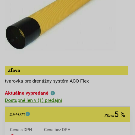
Zľava
tvarovka pre drenážny systém ACO Flex
Aktuálne vypredané
Dostupné len v (1) predajni
5
%
2,61 EUR
Zľava
Cena s DPH
Cena bez DPH