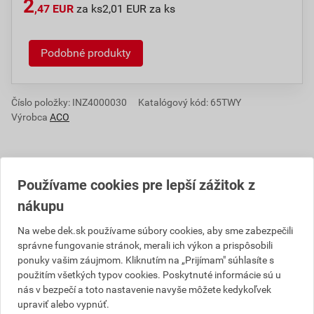
2
,47 EUR
za ks
2,01 EUR za ks
Podobné produkty
Číslo položky:
INZ4000030
Katalógový kód: 65TWY
Výrobca
ACO
Informácie o cene
Používame cookies pre lepší zážitok z
nákupu
Aktuálna predajná cena po zľave 52% z cenníkovej
ceny
Na webe dek.sk používame súbory cookies, aby sme zabezpečili
správne fungovanie stránok, merali ich výkon a prispôsobili
2,01 EUR
2,47 EUR
ponuky vašim záujmom. Kliknutím na „Prijímam" súhlasíte s
bez DPH za ks
s DPH za ks
použitím všetkých typov cookies. Poskytnuté informácie sú u
nás v bezpečí a toto nastavenie navyše môžete kedykoľvek
Najnižšia predajná cena v období 30 dní pred
upraviť alebo vypnúť.