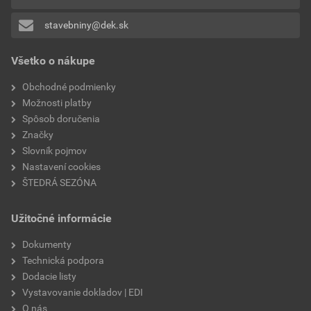
0x
stavebniny@dek.sk
Pridávať hodnotenie môže iba prihlásený užívateľ.
Všetko o nákupe
Obchodné podmienky
Možnosti platby
Spôsob doručenia
Značky
Slovník pojmov
Nastavení cookies
ŠTEDRÁ SEZÓNA
Užitočné informácie
Dokumenty
Technická podpora
Dodacie listy
Vystavovanie dokladov | EDI
O nás