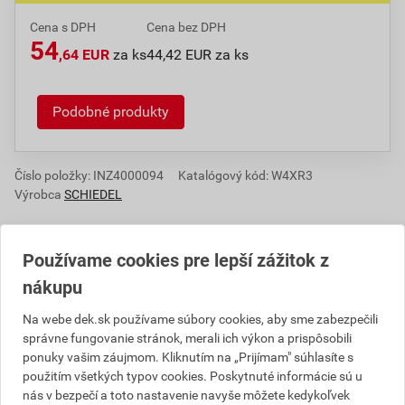
Cena s DPH
Cena bez DPH
54
,64 EUR
za ks
44,42 EUR za ks
Podobné produkty
Číslo položky:
INZ4000094
Katalógový kód: W4XR3
Výrobca
SCHIEDEL
Používame cookies pre lepší zážitok z
Informácie o cene
nákupu
Aktuálna predajná cena po zľave 52% z cenníkovej
Na webe dek.sk používame súbory cookies, aby sme zabezpečili
správne fungovanie stránok, merali ich výkon a prispôsobili
ceny
ponuky vašim záujmom. Kliknutím na „Prijímam" súhlasíte s
44,42 EUR
54,64 EUR
použitím všetkých typov cookies. Poskytnuté informácie sú u
bez DPH za ks
s DPH za ks
nás v bezpečí a toto nastavenie navyše môžete kedykoľvek