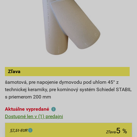
Zľava
šamotová, pre napojenie dymovodu pod uhlom 45° z
technickej keramiky, pre komínový systém Schiedel STABIL
s priemerom 200 mm
Aktuálne vypredané
Dostupné len v (1) predajni
5
%
57,51 EUR
Zľava