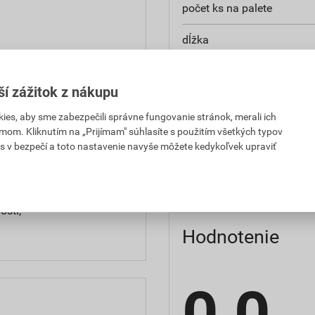
počet ks na palete
dĺžka
šírka
ší zážitok z nákupu
výška
ickým vplyvom,
es, aby sme zabezpečili správne fungovanie stránok, merali ich
,
mom. Kliknutím na „Prijímam" súhlasíte s použitím všetkých typov
rozmery
s v bezpečí a toto nastavenie navyše môžete kedykoľvek upraviť
hmotnosť
osti,
Hodnotenie