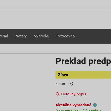
eriál
Nátery
Výpredaj
Požičovňa
Preklad pred
Zľava
keramický
Detailný popis
Aktuálne vypredané
Dostupné len v (1) predajni