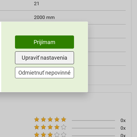
21
2000 mm
80 mm
Prijímam
238 mm
Upraviť nastavenia
80×238×2000 mm
Odmietnuť nepovinné
69,4 kg
0x
0x
0x