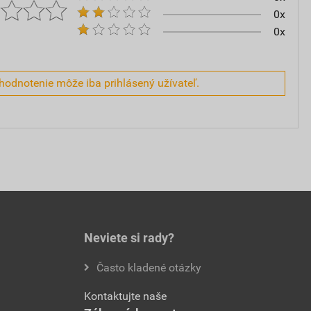
0x
0x
hodnotenie môže iba prihlásený užívateľ.
Neviete si rady?
Často kladené otázky
Kontaktujte naše