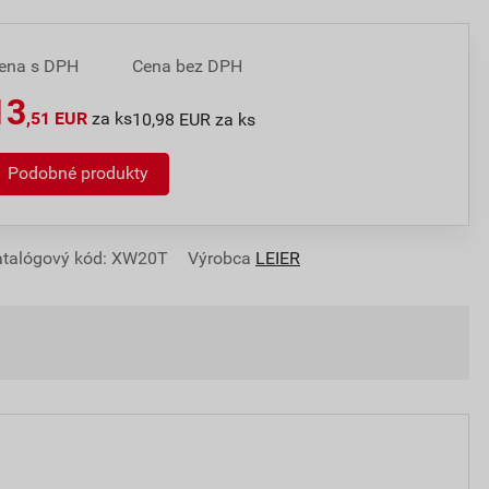
ena s DPH
Cena bez DPH
13
,51 EUR
za ks
10,98 EUR za ks
Podobné produkty
atalógový kód: XW20T
Výrobca
LEIER