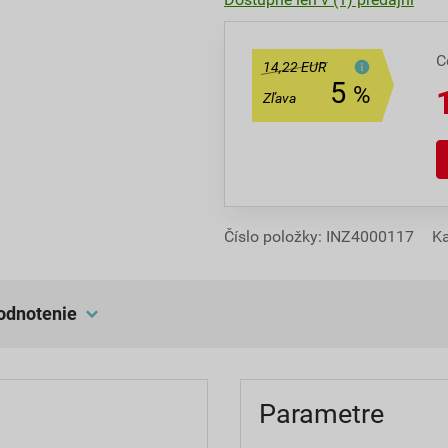
C
14,22 EUR
5
%
Zľava
Číslo položky:
INZ4000117
K
hodnotenie
Parametre