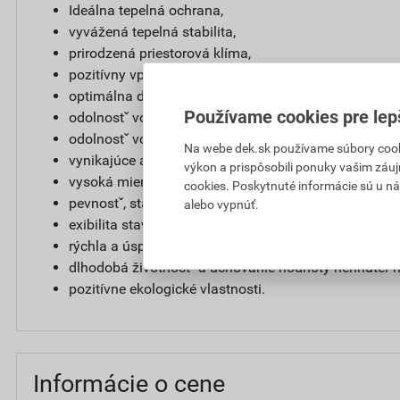
Ideálna tepelná ochrana,
vyvážená tepelná stabilita,
prirodzená priestorová klíma,
pozitívny vplyv na zdravie,
optimálna difúzna priepustnostˇ,
Používame cookies pre lep
odolnostˇ vocˇi vode a vlhkosti,
odolnostˇ vocˇi hnilobe, plesniam, škodcom a chem
Na webe dek.sk používame súbory cooki
vynikajúce akustické vlastnosti a ochrana proti hluku
výkon a prispôsobili ponuky vašim záuj
vysoká miera požiarnej odolnosti,
cookies. Poskytnuté informácie sú u ná
pevnostˇ, stálostˇ a bezpecˇnostˇ,
alebo vypnúť.
exibilita stavebného a architektonického konceptu,
rýchla a úsporná výstavba,
dlhodobá životnostˇ a uchovanie hodnoty nehnutelˇn
pozitívne ekologické vlastnosti.
Informácie o cene