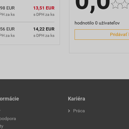
0,0
,98 EUR
13,51 EUR
PH za ks
s DPH za ks
hodnotilo 0 užívateľov
,56 EUR
14,22 EUR
Pridávať 
PH za ks
s DPH za ks
formácie
Kariéra
y
Práca
 podpora
ty