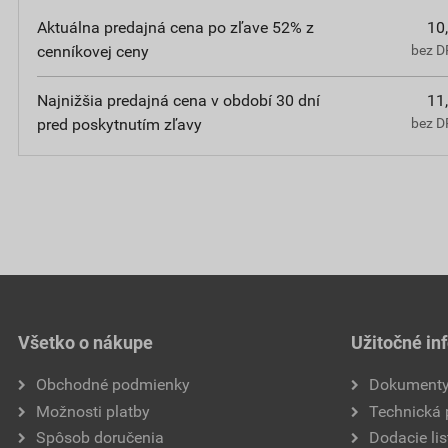
Aktuálna predajná cena po zľave 52% z
10
cenníkovej ceny
bez D
Najnižšia predajná cena v období 30 dní
11
pred poskytnutím zľavy
bez D
Všetko o nákupe
Užitočné in
Obchodné podmienky
Dokument
Možnosti platby
Technická
Spôsob doručenia
Dodacie lis