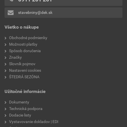
0x
stavebniny@dek.sk
Pridávať hodnotenie môže iba prihlásený užívateľ.
Všetko o nákupe
Obchodné podmienky
Možnosti platby
Spôsob doručenia
Značky
Slovník pojmov
Nastavení cookies
ŠTEDRÁ SEZÓNA
Užitočné informácie
Dokumenty
Technická podpora
Dodacie listy
Vystavovanie dokladov | EDI