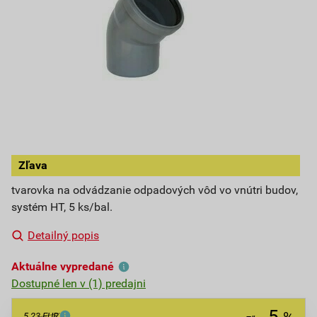
Zľava
tvarovka na odvádzanie odpadových vôd vo vnútri budov,
systém HT, 5 ks/bal.
Detailný popis
Aktuálne vypredané
Dostupné len v (1) predajni
5
5,23 EUR