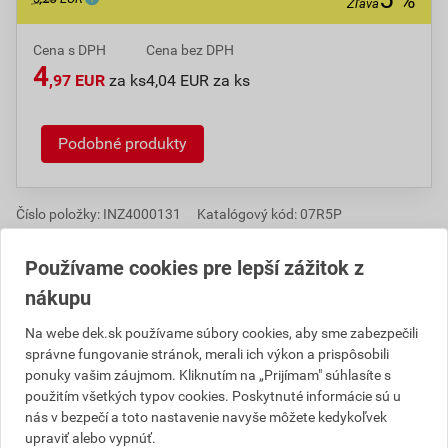
%
Zľava
Cena s DPH
Cena bez DPH
4
,97 EUR
za ks
4,04 EUR za ks
Podobné produkty
Číslo položky:
INZ4000131
Katalógový kód: 07R5P
Používame cookies pre lepší zážitok z
nákupu
Popis
Na webe dek.sk používame súbory cookies, aby sme zabezpečili
HT-systém je odpadové potrubie s hrdlovými spojmi
správne fungovanie stránok, merali ich výkon a prispôsobili
vhodný pre tepelnú, chemickú, mechanickú i požiarnu
ponuky vašim záujmom. Kliknutím na „Prijímam" súhlasíte s
použitím všetkých typov cookies. Poskytnuté informácie sú u
záťaž. Možno použiť v domácnostiach, hoteloch,
nás v bezpečí a toto nastavenie navyše môžete kedykoľvek
reštauráciách i priemyselných objektoch ako
upraviť alebo vypnúť.
pripojovacie, odpadové, vetracie a zvodné potrubia.