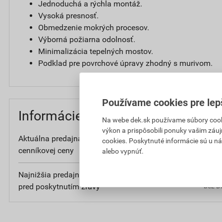
Jednoduchá a rýchla montáž.
Vysoká presnosť.
Obmedzenie mokrých procesov.
Výborná požiarna odolnosť.
Minimalizácia tepelných mostov.
Podklad pre povrchové úpravy zhodný s murivom.
Používame cookies pre lep
Informácie o cene
Na webe dek.sk používame súbory cooki
výkon a prispôsobili ponuky vašim záuj
Aktuálna predajná cena po zľave 52% z
53
cookies. Poskytnuté informácie sú u ná
cenníkovej ceny
bez D
alebo vypnúť.
Najnižšia predajná cena v období 30 dní
56
pred poskytnutím zľavy
bez D