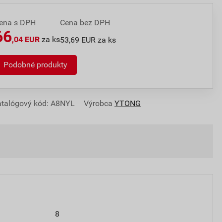
ena s DPH
Cena bez DPH
66
,04 EUR
za ks
53,69 EUR za ks
Podobné produkty
talógový kód: A8NYL
Výrobca
YTONG
8