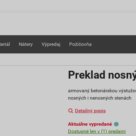
eriál
Nátery
Výpredaj
Požičovňa
Preklad nosn
armovaný betonárskou výstužou,
nosných i nenosných stenách
Detailný popis
Aktuálne vypredané
Dostupné len v (1) predajni