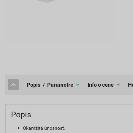
popis / Parametre
Info o cene
Popis
Okamžitá únosnosť.