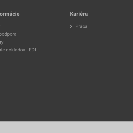
formácie
Kariéra
y
Práca
 podpora
ty
ie dokladov | EDI