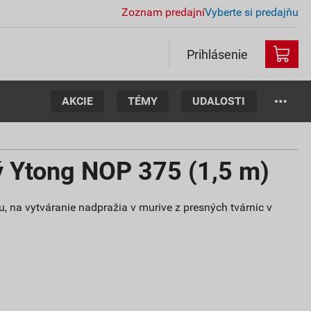
Zoznam predajní
Vyberte si predajňu
Prihlásenie
AKCIE
TÉMY
UDALOSTI
ý Ytong NOP 375 (1,5 m)
 na vytváranie nadpražia v murive z presných tvárnic v