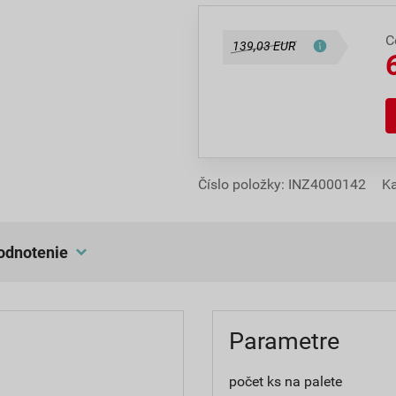
C
139,03 EUR
Číslo položky:
INZ4000142
Ka
hodnotenie
Parametre
počet ks na palete