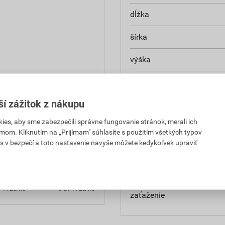
dĺžka
šírka
výška
rozmery
ší zážitok z nákupu
hmotnosť
es, aby sme zabezpečili správne fungovanie stránok, merali ich
reakcia na oheň
mom. Kliknutím na „Prijímam" súhlasíte s použitím všetkých typov
,69 EUR
66,04 EUR
s v bezpečí a toto nastavenie navyše môžete kedykoľvek upraviť
súčiniteľ tepelnej vodivosti
PH za ks
s DPH za ks
tepelný odpor
,52 EUR
69,52 EUR
PH za ks
s DPH za ks
zaťaženie