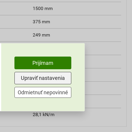
1500 mm
375 mm
249 mm
375×249×1500 mm
117 kg
Prijímam
trieda A1
Upraviť nastavenia
0,15–0,165 W/mK
Odmietnuť nepovinné
2,5 m²K/W
28,1 kN/m