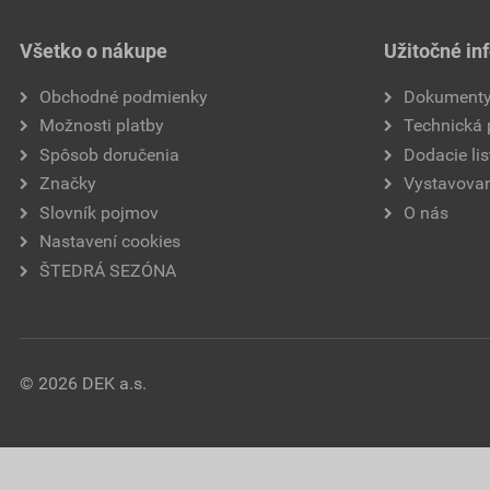
Všetko o nákupe
Užitočné in
Obchodné podmienky
Dokument
Možnosti platby
Technická
Spôsob doručenia
Dodacie lis
Značky
Vystavovan
Slovník pojmov
O nás
Nastavení cookies
ŠTEDRÁ SEZÓNA
© 2026 DEK a.s.