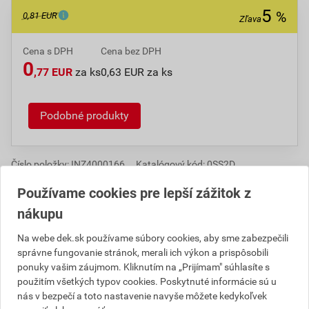
5
%
0,81 EUR
Zľava
Cena s DPH
Cena bez DPH
0
,77 EUR
za ks
0,63 EUR za ks
Podobné produkty
Číslo položky:
INZ4000166
Katalógový kód: 0SS2D
Používame cookies pre lepší zážitok z
nákupu
Popis
Na webe dek.sk používame súbory cookies, aby sme zabezpečili
správne fungovanie stránok, merali ich výkon a prispôsobili
HT-systém je odpadové potrubie s hrdlovými spojmi
ponuky vašim záujmom. Kliknutím na „Prijímam" súhlasíte s
vhodný pre tepelnú, chemickú, mechanickú i požiarnu
použitím všetkých typov cookies. Poskytnuté informácie sú u
záťaž. Možno použiť v domácnostiach, hoteloch,
nás v bezpečí a toto nastavenie navyše môžete kedykoľvek
reštauráciách i priemyselných objektoch ako