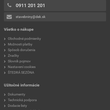
0x
0911 201 201
0x
stavebniny@dek.sk
Pridávať hodnotenie môže iba prihlásený užívateľ.
Všetko o nákupe
Obchodné podmienky
Možnosti platby
Spôsob doručenia
Značky
Slovník pojmov
Nastavení cookies
ŠTEDRÁ SEZÓNA
Užitočné informácie
Dokumenty
Technická podpora
Dodacie listy