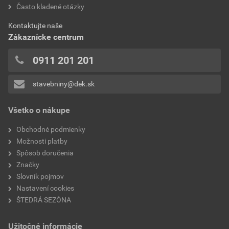
bez DPH za ks
s DPH za ks
hodnotilo 0 užívateľov
Často kladené otázky
0x
Kontaktujte naše
0x
Zákaznícke centrum
0x
0x
0911 201 201
0x
stavebniny@dek.sk
Pridávať hodnotenie môže iba prihlásený užívateľ.
Všetko o nákupe
Obchodné podmienky
Možnosti platby
Spôsob doručenia
Značky
Slovník pojmov
Nastavení cookies
ŠTEDRÁ SEZÓNA
Užitočné informácie