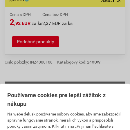
%
Zľava
Cena s DPH
Cena bez DPH
2
,92 EUR
za ks
2,37 EUR za ks
Podobné produkty
Číslo položky:
INZ4000168
Katalógový kód: 24XUW
Popis
Používame cookies pre lepší zážitok z
KG-systém je plastový potrubný systém určený pre
nákupu
beztlakové kanalizačné siete a prípojky uložené v
Na webe dek.sk používame súbory cookies, aby sme zabezpečili
zemi. Jedná sa o ucelený systém výrobkov z rúrok a
správne fungovanie stránok, merali ich výkon a prispôsobili
tvaroviek z polyvinylchloridu (PVC-U) vyrábaných v
ponuky vašim záujmom. Kliknutím na „Prijímam" súhlasíte s
priemere od DN 100 do DN 400, vyznačuje sa vysokou