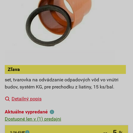
Zľava
set, tvarovka na odvádzanie odpadových vôd vo vnútri
budov, systém KG, pre prechodku z liatiny, 15 ks/bal.
Detailný popis
Aktuálne vypredané
Dostupné len v (1) predajni
5
3,06 EUR