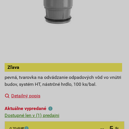
Zľava
pevná, tvarovka na odvádzanie odpadových vôd vo vnútri
budov, systém HT, nástrčné hrdlo, 100 ks/bal.
Detailný popis
Aktuálne vypredané
Dostupné len v (1) predajni
5
0,70 EUR