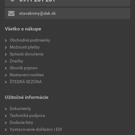
0x
stavebniny@dek.sk
Pridávať hodnotenie môže iba prihlásený užívateľ.
Všetko o nákupe
Obchodné podmienky
Možnosti platby
Spôsob doručenia
Značky
Slovník pojmov
Nastavení cookies
ŠTEDRÁ SEZÓNA
Užitočné informácie
Dokumenty
Technická podpora
Dodacie listy
Vystavovanie dokladov | EDI