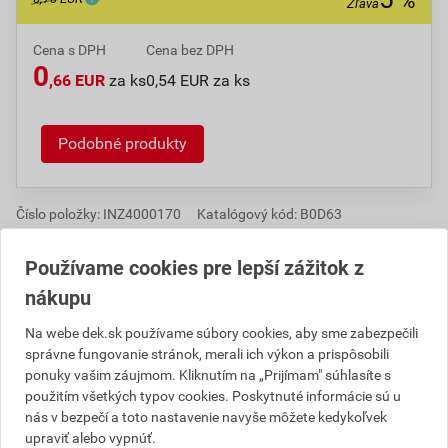
%
Zľava
Cena s DPH
Cena bez DPH
0
,66 EUR
za ks
0,54 EUR za ks
Podobné produkty
Číslo položky:
INZ4000170
Katalógový kód: B0D63
Používame cookies pre lepší zážitok z
nákupu
Popis
Na webe dek.sk používame súbory cookies, aby sme zabezpečili
HT-systém je odpadové potrubie s hrdlovými spojmi
správne fungovanie stránok, merali ich výkon a prispôsobili
vhodný pre tepelnú, chemickú, mechanickú i požiarnu
ponuky vašim záujmom. Kliknutím na „Prijímam" súhlasíte s
použitím všetkých typov cookies. Poskytnuté informácie sú u
záťaž. Možno použiť v domácnostiach, hoteloch,
nás v bezpečí a toto nastavenie navyše môžete kedykoľvek
reštauráciách i priemyselných objektoch ako
upraviť alebo vypnúť.
pripojovacie, odpadové, vetracie a zvodné potrubia.